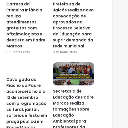
Carreta da
Prefeitura de
Primeira Infância
Jaicós realiza nova
realiza
convocação de
atendimentos
aprovados no
gratuitos com
Processo Seletivo
oftalmologista e
da Educação para
dentista em Padre
suprir demanda da
Marcos
rede municipal
15 horas atrás
19 horas atrás
Cavalgada do
Riacho do Padre
Secretaria de
acontecerá no dia
Educação de Padre
12 de setembro
Marcos realiza
com programação
formações sobre
cultural, jantar,
Educação
sorteios e festa em
Ambiental para
praça pública em
professores da
Padre Marcos