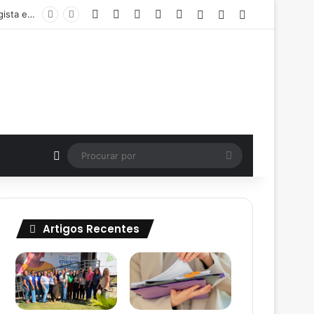
Facebook
X
YouTube
Instagram
Instagram
Entrar
Artigo aleatório
Barra Lateral
Carreta da Primeira Infância realiza atendimentos gratuitos com oftalmologista e dentista em Padre Marcos
Artigo aleatório
Procurar
por
Artigos Recentes