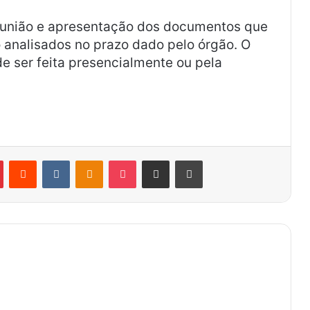
eunião e apresentação dos documentos que
analisados no prazo dado pelo órgão. O
 ser feita presencialmente ou pela
Pinterest
Reddit
VK
OK
Pocket
Compartilhar via e-mail
Imprimir