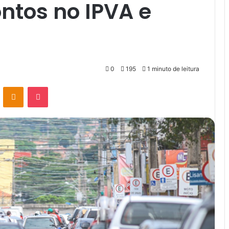
ntos no IPVA e
0
195
1 minuto de leitura
VK
OK
Pocket