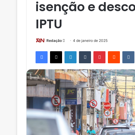
isenção e desco
IPTU
Redação
M
4 de janeiro de 2025
a
Facebook
X
Linkedin
Tumblr
Pinterest
Reddit
n
d
e
u
m
e
-
m
a
i
l