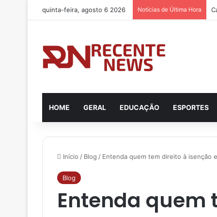
quinta-feira, agosto 6 2026
Notícias de Última Hora
HOME
GERAL
EDUCAÇÃO
ESPORTES
Início
/
Blog
/
Entenda quem tem direito à isenção 
Blog
Entenda quem t