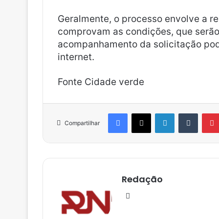
Geralmente, o processo envolve a r
comprovam as condições, que serão 
acompanhamento da solicitação pode
internet.
Fonte Cidade verde
Facebook
X
Linkedin
Tumblr
Compartilhar
Redação
Ins
tag