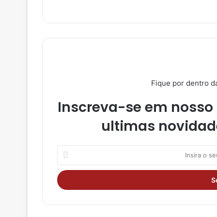
ra
m
Fique por dentro d
Inscreva-se em nosso 
ultimas novidad
I
n
s
i
r
a
o