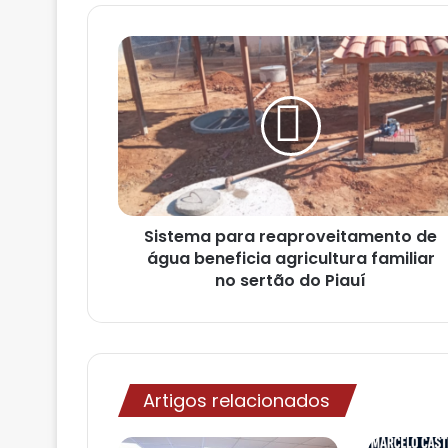
s
e
u
e
n
d
e
r
e
ç
o
Sistema para reaproveitamento de
d
água beneficia agricultura familiar
e
no sertão do Piauí
e
m
a
i
l
Artigos relacionados