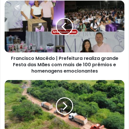
s
e
u
e
n
d
e
r
e
ç
Francisco Macêdo | Prefeitura realiza grande
o
Festa das Mães com mais de 100 prêmios e
d
homenagens emocionantes
e
e
m
a
i
l