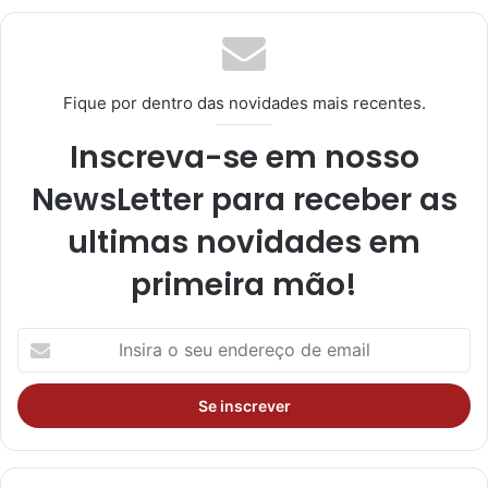
te
ra
m
Fique por dentro das novidades mais recentes.
Inscreva-se em nosso
NewsLetter para receber as
ultimas novidades em
primeira mão!
I
n
s
i
r
a
o