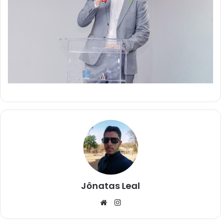
Jônatas Leal
We
Ins
bsi
tag