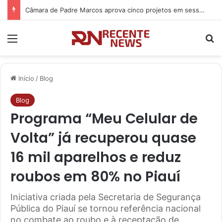
6 combinações entre medicamentos e alimentos que devem ser evitadas
Menu
P
Início
/
Blog
Blog
Programa “Meu Celular de
Volta” já recuperou quase
16 mil aparelhos e reduz
roubos em 80% no Piauí
Iniciativa criada pela Secretaria de Segurança
Pública do Piauí se tornou referência nacional
no combate ao roubo e à receptação de