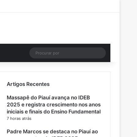
Facebook
X
YouTube
Instagram
Entrar
Artigo aleatório
Barra Lateral
Instagram
Artigo aleatório
Procurar
por
Artigos Recentes
Massapê do Piauí avança no IDEB
2025 e registra crescimento nos anos
iniciais e finais do Ensino Fundamental
7 horas atrás
Padre Marcos se destaca no Piauí ao