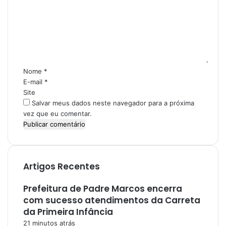
m
e
n
t
á
r
i
Nome
*
o
E-mail
*
*
Site
Salvar meus dados neste navegador para a próxima
vez que eu comentar.
Artigos Recentes
Prefeitura de Padre Marcos encerra
com sucesso atendimentos da Carreta
da Primeira Infância
21 minutos atrás