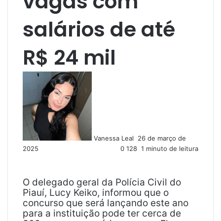
vagas com
salários de até
R$ 24 mil
M
a
n
d
e
u
Vanessa Leal
26 de março de
m
2025
0
128
1 minuto de leitura
e
-
m
a
O delegado geral da Polícia Civil do
i
Piauí, Lucy Keiko, informou que o
l
concurso que será lançando este ano
para a instituição pode ter cerca de