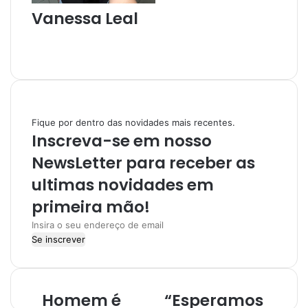
Vanessa Leal
W
e
I
b
n
s
s
i
t
t
a
Fique por dentro das novidades mais recentes.
e
g
Inscreva-se em nosso
r
a
NewsLetter para receber as
m
ultimas novidades em
primeira mão!
I
n
s
i
r
Homem é
“Esperamos
a