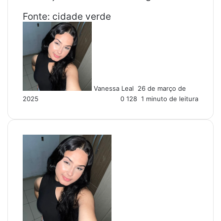
Fonte: cidade verde
M
a
n
d
e
u
Vanessa Leal
26 de março de
m
2025
0
128
1 minuto de leitura
e
-
m
a
i
l