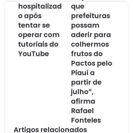
o
hospitalizad
que
s
o após
prefeituras
e
u
tentar se
possam
e
operar com
aderir para
n
d
tutoriais do
colhermos
e
r
YouTube
frutos do
e
Pactos pelo
ç
o
Piauí a
d
partir de
e
e
julho”,
m
afirma
a
i
Rafael
l
Fonteles
Artigos relacionados