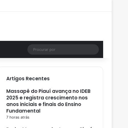
Facebook
X
YouTube
Instagram
Entrar
Artigo aleatório
Barra Lateral
Instagram
Artigo aleatório
Procurar
por
Artigos Recentes
Massapê do Piauí avança no IDEB
2025 e registra crescimento nos
anos iniciais e finais do Ensino
Fundamental
7 horas atrás