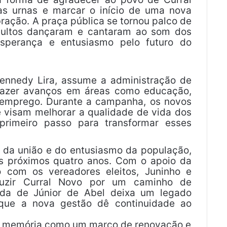
as urnas e marcar o início de uma nova
bração. A praça pública se tornou palco de
adultos dançaram e cantaram ao som dos
esperança e entusiasmo pelo futuro do
Kennedy Lira, assume a administração de
razer avanços em áreas como educação,
e emprego. Durante a campanha, os novos
 visam melhorar a qualidade de vida dos
primeiro passo para transformar esses
o da união e do entusiasmo da população,
s próximos quatro anos. Com o apoio da
 com os vereadores eleitos, Juninho e
uzir Curral Novo por um caminho de
ída de Júnior de Abel deixa um legado
que a nova gestão dê continuidade ao
 na memória como um marco de renovação e