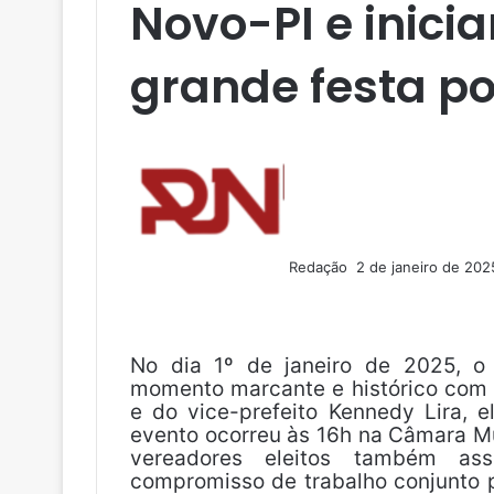
Novo-PI e inic
grande festa p
M
a
n
d
e
u
Redação
2 de janeiro de 202
m
F
X
L
T
P
R
V
O
P
e
a
i
u
i
e
K
K
o
-
c
n
m
n
d
c
m
e
k
b
t
d
k
a
No dia 1º de janeiro de 2025, o
b
e
l
e
i
e
i
momento marcante e histórico com a
o
d
r
r
t
t
l
e do vice-prefeito Kennedy Lira, 
o
i
e
evento ocorreu às 16h na Câmara Mu
k
n
s
vereadores eleitos também as
t
compromisso de trabalho conjunto 