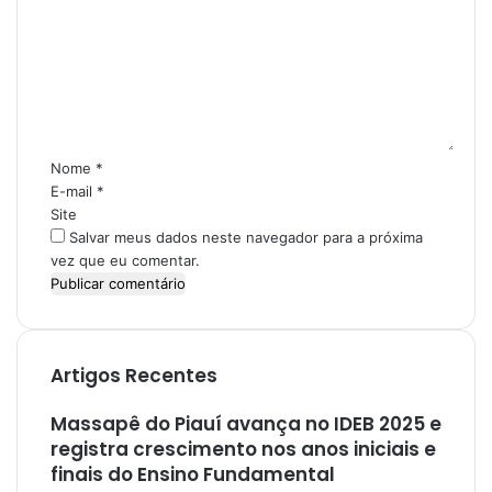
o
m
e
n
t
á
r
i
Nome
*
o
E-mail
*
*
Site
Salvar meus dados neste navegador para a próxima
vez que eu comentar.
Artigos Recentes
Massapê do Piauí avança no IDEB 2025 e
registra crescimento nos anos iniciais e
finais do Ensino Fundamental