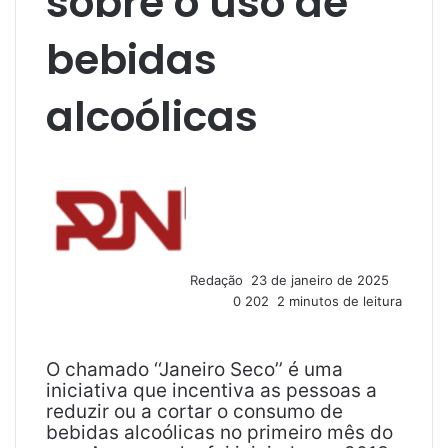
sobre o uso de
bebidas
alcoólicas
M
a
n
d
e
u
Redação
23 de janeiro de 2025
m
0
202
2 minutos de leitura
e
-
m
a
O chamado ‘‘Janeiro Seco’’ é uma
i
iniciativa que incentiva as pessoas a
l
reduzir ou a cortar o consumo de
bebidas alcoólicas no primeiro mês do