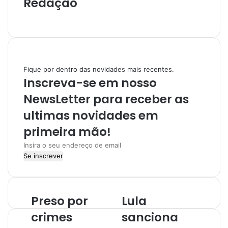
Redação
I
n
s
t
a
Fique por dentro das novidades mais recentes.
g
Inscreva-se em nosso
r
a
NewsLetter para receber as
m
ultimas novidades em
primeira mão!
I
n
s
i
r
Preso por
Lula
a
o
crimes
sanciona
s