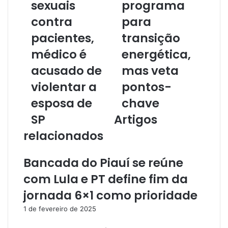
sexuais
programa
e
u
contra
para
e
pacientes,
transição
n
d
médico é
energética,
e
r
acusado de
mas veta
e
violentar a
pontos-
ç
o
esposa de
chave
d
SP
Artigos
e
e
relacionados
m
a
Bancada do Piauí se reúne
i
l
com Lula e PT define fim da
jornada 6×1 como prioridade
1 de fevereiro de 2025