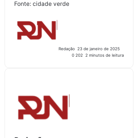
Fonte: cidade verde
M
a
n
d
e
u
Redação
23 de janeiro de 2025
m
0
202
2 minutos de leitura
e
-
m
a
i
l