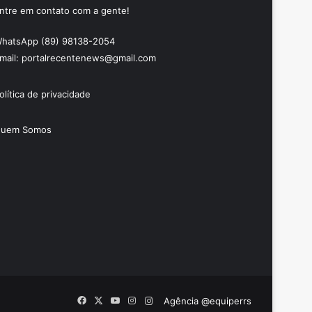
ntre em contato com a gente!
hatsApp (89) 98138-2054
mail: portalrecentenews@gmail.com
olítica de privacidade
uem Somos
Facebook
X
YouTube
Instagram
Instagram
Agência @equiperrs