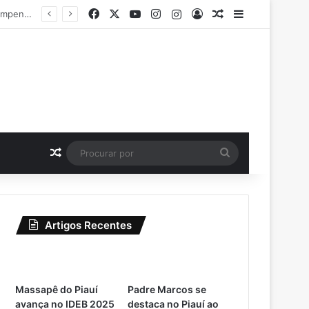
Facebook
X
YouTube
Instagram
Instagram
Entrar
Artigo aleatório
Barra Latera
Massapê do Piauí avança no IDEB 2025 e registra crescimento nos anos iniciais e finais do Ensino Fundamental
Artigo aleatório
Procurar
por
Artigos Recentes
Massapê do Piauí
Padre Marcos se
avança no IDEB 2025
destaca no Piauí ao