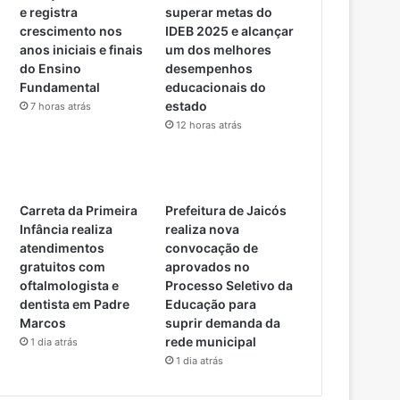
e registra
superar metas do
crescimento nos
IDEB 2025 e alcançar
anos iniciais e finais
um dos melhores
do Ensino
desempenhos
Fundamental
educacionais do
estado
7 horas atrás
12 horas atrás
Carreta da Primeira
Prefeitura de Jaicós
Infância realiza
realiza nova
atendimentos
convocação de
gratuitos com
aprovados no
oftalmologista e
Processo Seletivo da
dentista em Padre
Educação para
Marcos
suprir demanda da
rede municipal
1 dia atrás
1 dia atrás