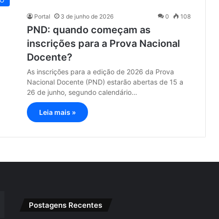
O
Portal
3 de junho de 2026
0
108
PND: quando começam as
inscrições para a Prova Nacional
Docente?
As inscrições para a edição de 2026 da Prova
Nacional Docente (PND) estarão abertas de 15 a
26 de junho, segundo calendário…
Leia mais »
Postagens Recentes