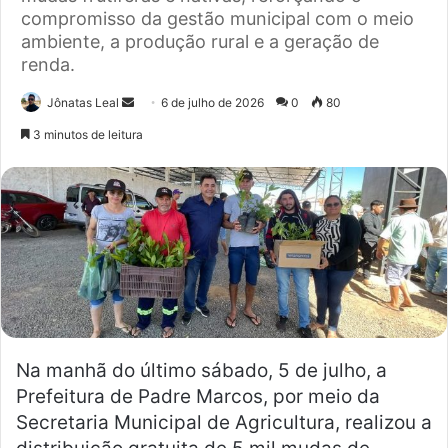
compromisso da gestão municipal com o meio
ambiente, a produção rural e a geração de
renda.
Jônatas Leal
M
6 de julho de 2026
0
80
a
3 minutos de leitura
n
d
e
u
m
e
-
m
a
Na manhã do último sábado, 5 de julho, a
i
l
Prefeitura de Padre Marcos, por meio da
Secretaria Municipal de Agricultura, realizou a