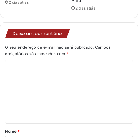
Piauí
2 dias atrás
2 dias atrás
Deixe um comentário
O seu endereço de e-mail não será publicado.
Campos
obrigatórios são marcados com
*
C
o
m
e
n
t
á
r
Nome
*