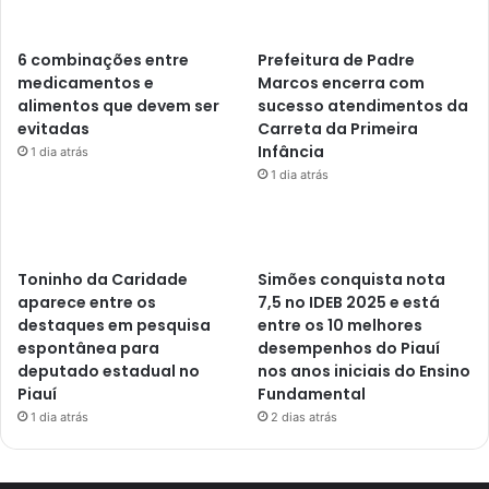
6 combinações entre
Prefeitura de Padre
medicamentos e
Marcos encerra com
alimentos que devem ser
sucesso atendimentos da
evitadas
Carreta da Primeira
Infância
1 dia atrás
1 dia atrás
Toninho da Caridade
Simões conquista nota
aparece entre os
7,5 no IDEB 2025 e está
destaques em pesquisa
entre os 10 melhores
espontânea para
desempenhos do Piauí
deputado estadual no
nos anos iniciais do Ensino
Piauí
Fundamental
1 dia atrás
2 dias atrás