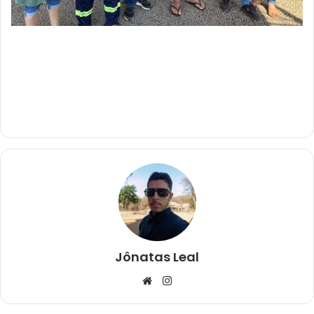
Jônatas Leal
We
Ins
bsi
tag