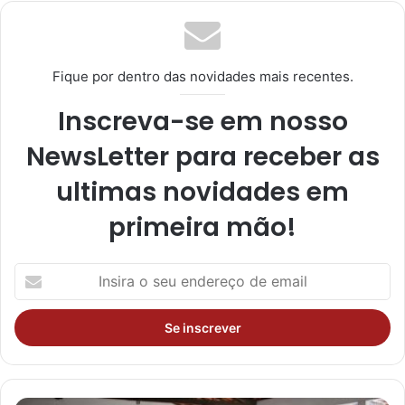
te
ra
m
Fique por dentro das novidades mais recentes.
Inscreva-se em nosso
NewsLetter para receber as
ultimas novidades em
primeira mão!
I
n
s
i
r
a
o
s