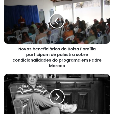
e
u
e
n
d
e
r
e
ç
Novos beneficiários do Bolsa Família
o
participam de palestra sobre
d
condicionalidades do programa em Padre
e
Marcos
e
m
a
i
l