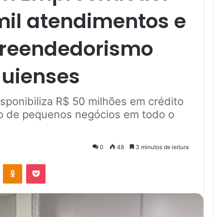
mil atendimentos e
preendedorismo
auienses
isponibiliza R$ 50 milhões em crédito
ão de pequenos negócios em todo o
0
48
3 minutos de leitura
VK
OK
Pocket