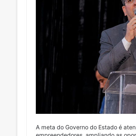
A meta do Governo do Estado é aten
empreendedores, ampliando as opo