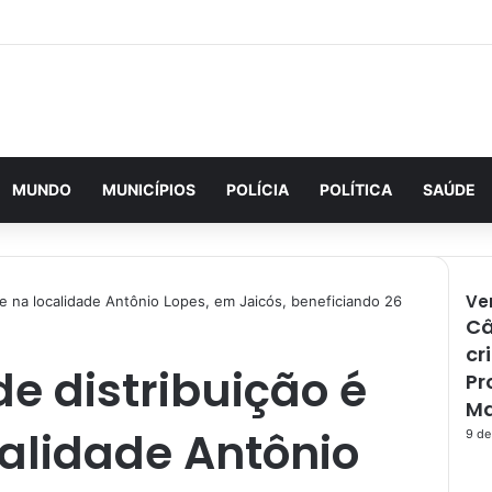
MUNDO
MUNICÍPIOS
POLÍCIA
POLÍTICA
SAÚDE
Ve
e na localidade Antônio Lopes, em Jaicós, beneficiando 26
Câ
F
e
cr
e distribuição é
c
Pr
h
Ma
a
alidade Antônio
9 de
r