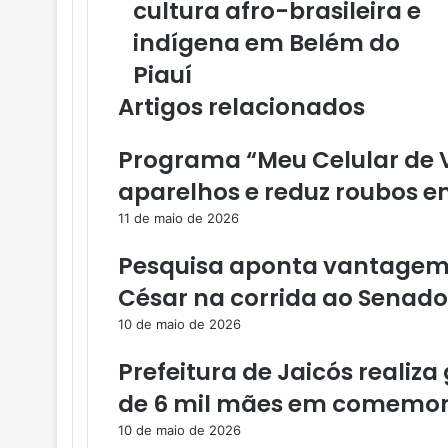
cultura afro-brasileira e
e
indígena em Belém do
n
d
Piauí
e
r
Artigos relacionados
e
ç
Programa “Meu Celular de V
o
d
aparelhos e reduz roubos e
e
11 de maio de 2026
e
m
Pesquisa aponta vantagem 
a
i
César na corrida ao Senado
l
10 de maio de 2026
Prefeitura de Jaicós real
de 6 mil mães em comemor
10 de maio de 2026