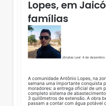
Lopes, em Jaicó
famílias
M
a
n
d
e
u
Jônatas Leal
4 de dezembro
m
F
X
L
T
P
R
V
O
P
e
a
i
u
i
e
K
K
o
-
c
n
m
n
d
c
m
e
k
b
t
d
k
a
A comunidade Antônio Lopes, na zon
b
e
l
e
i
e
i
semana uma importante conquista pa
o
d
r
r
t
t
l
moradores: a entrega oficial de um
o
i
e
completo sistema de abastecimento d
k
n
s
3 quilômetros de extensão. A obra b
t
passam a contar com água potável d