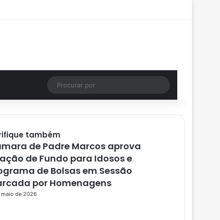
Facebook
X
YouTube
Instagram
Entrar
Artigo aleatório
Barra Lateral
Instagram
Artigo aleatório
Procurar
por
rifique também
mara de Padre Marcos aprova
iação de Fundo para Idosos e
ograma de Bolsas em Sessão
rcada por Homenagens
 maio de 2026