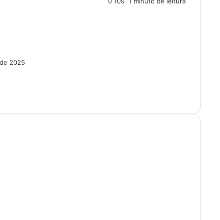
0
109
1 minuto de leitura
 de 2025