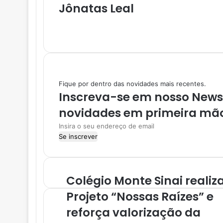
Jônatas Leal
i
a
W
e
e
I
-
b
n
m
s
s
a
i
t
i
t
a
l
Fique por dentro das novidades mais recentes.
e
g
Inscreva-se em nosso NewsL
r
a
novidades em primeira mã
m
I
n
s
i
r
Colégio Monte Sinai realiz
a
o
Projeto “Nossas Raízes” e
s
reforça valorização da
e
u