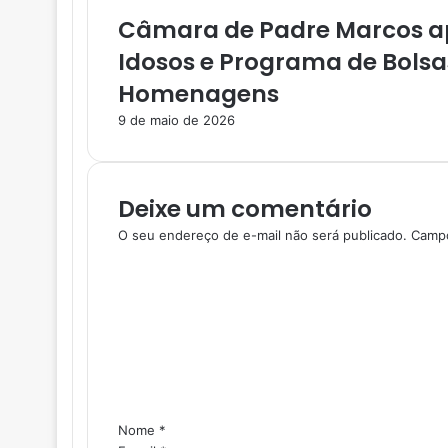
Câmara de Padre Marcos ap
Idosos e Programa de Bols
Homenagens
9 de maio de 2026
Deixe um comentário
O seu endereço de e-mail não será publicado.
Campo
C
o
m
e
n
t
á
r
i
Nome
*
o