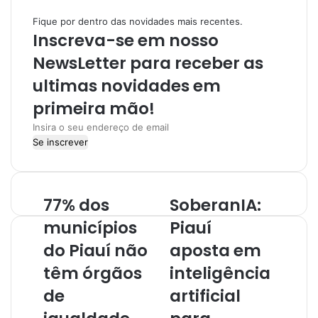
t
a
Fique por dentro das novidades mais recentes.
e
g
Inscreva-se em nosso
r
a
NewsLetter para receber as
m
ultimas novidades em
primeira mão!
I
n
s
i
r
77% dos
SoberanIA:
a
o
municípios
Piauí
s
do Piauí não
aposta em
e
u
têm órgãos
inteligência
e
de
artificial
n
d