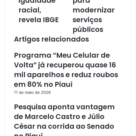
igualdade
para
e
r
racial,
modernizar
e
revela IBGE
serviços
ç
o
públicos
d
Artigos relacionados
e
e
m
Programa “Meu Celular de
a
Volta” já recuperou quase 16
i
l
mil aparelhos e reduz roubos
em 80% no Piauí
11 de maio de 2026
Pesquisa aponta vantagem
de Marcelo Castro e Júlio
César na corrida ao Senado