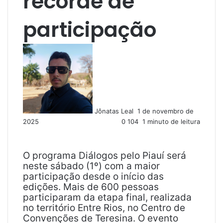
recorde de
participação
M
a
n
d
e
u
Jônatas Leal
1 de novembro de
m
2025
0
104
1 minuto de leitura
e
-
m
a
O programa Diálogos pelo Piauí será
i
neste sábado (1º) com a maior
l
participação desde o início das
edições. Mais de 600 pessoas
participaram da etapa final, realizada
no território Entre Rios, no Centro de
Convenções de Teresina. O evento