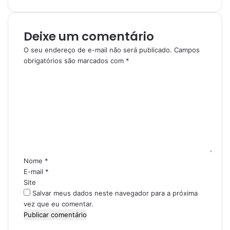
Deixe um comentário
O seu endereço de e-mail não será publicado.
Campos
obrigatórios são marcados com
*
C
o
m
e
n
t
á
r
i
Nome
*
o
E-mail
*
*
Site
Salvar meus dados neste navegador para a próxima
vez que eu comentar.