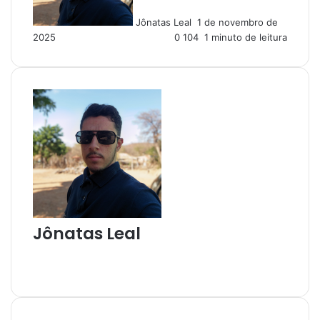
u
Jônatas Leal
1 de novembro de
m
2025
0
104
1 minuto de leitura
e
-
m
a
i
l
Jônatas Leal
W
e
I
b
n
s
s
i
t