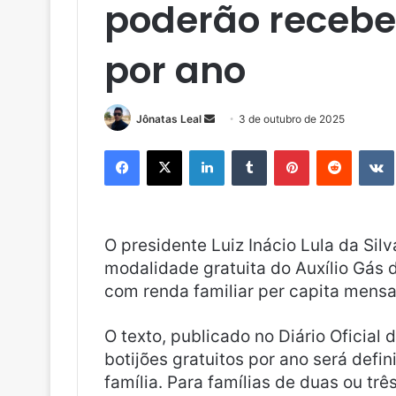
poderão receber
por ano
Jônatas Leal
M
3 de outubro de 2025
a
Facebook
X
Linkedin
Tumblr
Pinterest
Reddit
n
d
e
u
O presidente Luiz Inácio Lula da Sil
m
modalidade gratuita do Auxílio Gás d
e
com renda familiar per capita mensa
-
m
a
O texto, publicado no Diário Oficial
i
botijões gratuitos por ano será defi
l
família. Para famílias de duas ou trê