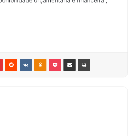
ponibilidade orçamentária e financeira”,
Pinterest
Reddit
VK
OK
Pocket
Compartilhar via e-mail
Imprimir