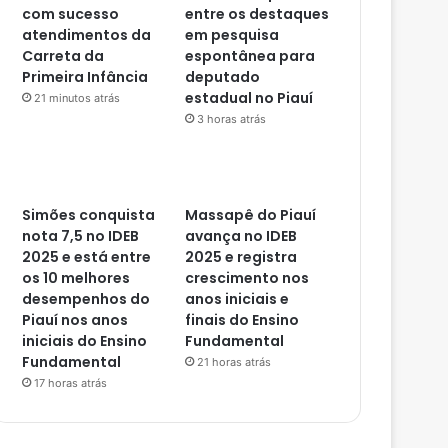
com sucesso
entre os destaques
atendimentos da
em pesquisa
Carreta da
espontânea para
Primeira Infância
deputado
estadual no Piauí
21 minutos atrás
3 horas atrás
Simões conquista
Massapê do Piauí
nota 7,5 no IDEB
avança no IDEB
2025 e está entre
2025 e registra
os 10 melhores
crescimento nos
desempenhos do
anos iniciais e
Piauí nos anos
finais do Ensino
iniciais do Ensino
Fundamental
Fundamental
21 horas atrás
17 horas atrás