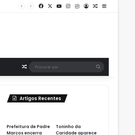
Facebook
X
YouTube
Instagram
Instagram
Entrar
Artigo aleatório
Barra Latera
Prefeitura de Padre Marcos encerra com sucesso atendimentos da Carreta da Primeira Infância
Artigo aleatório
Procurar
por
Artigos Recentes
Prefeitura de Padre
Toninho da
Marcos encerra
Caridade aparece