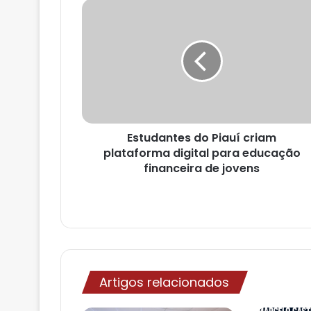
u
e
n
d
e
r
e
ç
o
Estudantes do Piauí criam
d
plataforma digital para educação
e
financeira de jovens
e
m
a
i
l
Artigos relacionados