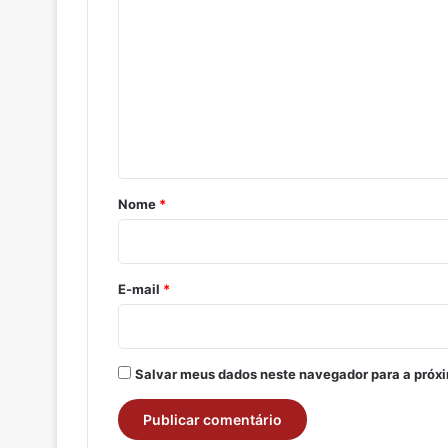
o
m
e
n
t
á
r
Nome
*
i
o
*
E-mail
*
Salvar meus dados neste navegador para a próx