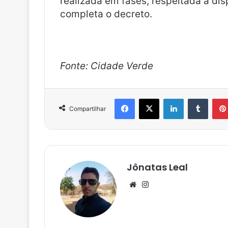
realizada em fases, respeitada a dis
completa o decreto.
Fonte: Cidade Verde
Facebook
X
Linkedin
Tumblr
Compartilhar
Jônatas Leal
We
Ins
bsi
tag
te
ra
m