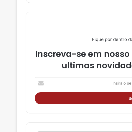
Fique por dentro d
Inscreva-se em nosso 
ultimas novidad
I
n
s
i
r
a
o
s
e