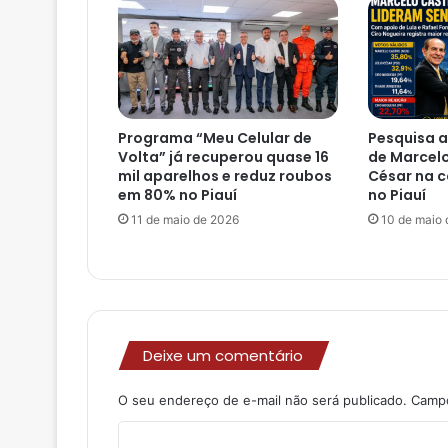
Programa “Meu Celular de
Pesquisa 
Volta” já recuperou quase 16
de Marcelo
mil aparelhos e reduz roubos
César na c
em 80% no Piauí
no Piauí
11 de maio de 2026
10 de maio
Deixe um comentário
O seu endereço de e-mail não será publicado.
Campo
C