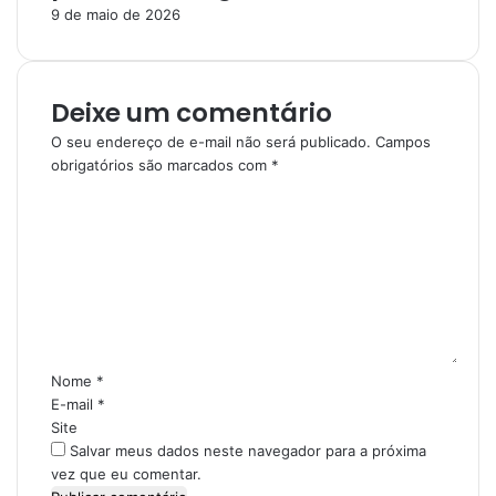
9 de maio de 2026
Deixe um comentário
O seu endereço de e-mail não será publicado.
Campos
obrigatórios são marcados com
*
C
o
m
e
n
t
á
r
i
Nome
*
o
E-mail
*
*
Site
Salvar meus dados neste navegador para a próxima
vez que eu comentar.