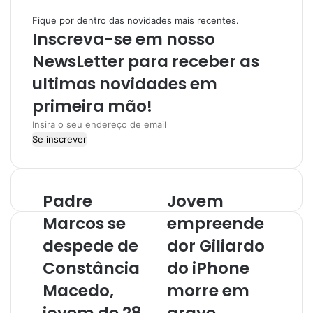
t
a
Fique por dentro das novidades mais recentes.
e
g
Inscreva-se em nosso
r
a
NewsLetter para receber as
m
ultimas novidades em
primeira mão!
I
n
s
i
r
Padre
Jovem
a
o
Marcos se
empreende
s
despede de
dor Giliardo
e
u
Constância
do iPhone
e
Macedo,
morre em
n
d