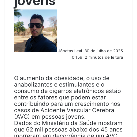
jovens
M
a
n
d
e
u
Jônatas Leal
30 de julho de 2025
m
0
159
2 minutos de leitura
e
-
m
a
O aumento da obesidade, o uso de
i
anabolizantes e estimulantes e o
l
consumo de cigarros eletrônicos estão
entre os fatores que podem estar
contribuindo para um crescimento nos
casos de Acidente Vascular Cerebral
(AVC) em pessoas jovens.
Dados do Ministério da Saúde mostram
que 62 mil pessoas abaixo dos 45 anos
morreram em decorrência de um AVC