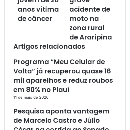
jovem de 28
grave
e
r
anos vítima
acidente de
e
de câncer
moto na
ç
o
zona rural
d
de Araripina
e
e
Artigos relacionados
m
a
Programa “Meu Celular de
i
l
Volta” já recuperou quase 16
mil aparelhos e reduz roubos
em 80% no Piauí
11 de maio de 2026
Pesquisa aponta vantagem
de Marcelo Castro e Júlio
César na corrida ao Senado