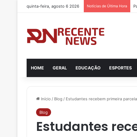
quinta-feira, agosto 6 2026
Notícias de Última Hora
HOME
GERAL
EDUCAÇÃO
ESPORTES
Início
/
Blog
/
Estudantes recebem primeira parcel
Blog
Estudantes rec