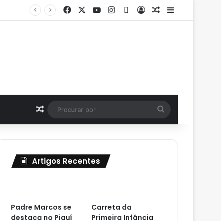
Facebook
X
YouTube
Instagram
Instagram
Entrar
Artigo aleatório
Barra Latera
Padre Marcos se destaca no Piauí ao superar metas do IDEB 2025 e alcançar um dos melhores desempenhos educacionais do estado
Artigo aleatório
Procurar
por
Artigos Recentes
Padre Marcos se
Carreta da
destaca no Piauí
Primeira Infância