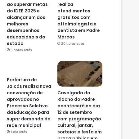
ao superar metas
realiza
do IDEB 2025 e
atendimentos
alcançar um dos
gratuitos com
melhores
oftalmologista e
desempenhos
dentista em Padre
educacionais do
Marcos
estado
20 horas atrás
5 horas atrás
Prefeitura de
Jaicós realiza nova
Cavalgada do
convocação de
Riacho do Padre
aprovados no
acontecerá no dia
Processo Seletivo
12 de setembro
da Educação para
com programação
suprir demanda da
cultural, jantar,
rede municipal
sorteios e festa em
1 dia atrás
praça pública em