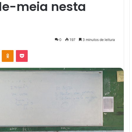
de-meia nesta
0
197
3 minutos de leitura
VK
OK
Pocket