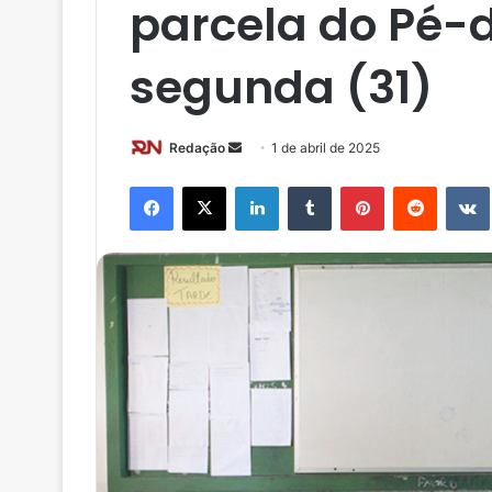
parcela do Pé-
segunda (31)
Redação
M
1 de abril de 2025
a
Facebook
X
Linkedin
Tumblr
Pinterest
Reddit
n
d
e
u
m
e
-
m
a
i
l