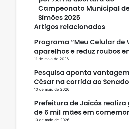
s
Campeonato Municipal d
e
u
Simões 2025
e
Artigos relacionados
n
d
e
Programa “Meu Celular de V
r
e
aparelhos e reduz roubos e
ç
11 de maio de 2026
o
d
Pesquisa aponta vantagem 
e
e
César na corrida ao Senado
m
10 de maio de 2026
a
i
Prefeitura de Jaicós real
l
de 6 mil mães em comemor
10 de maio de 2026