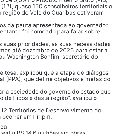
o de 5,5% no Produto Interno Bruto (PIB)
12), quase 150 conselheiros territoriais e
 região do Vale do Guaribas estiveram
tos da pauta apresentada ao governador
sentante foi nomeado para falar sobre
as suas prioridades, as suas necessidades
temos até dezembro de 2026 para estar à
cou Washington Bonfim, secretário do
eitosa, explicou que a etapa de diálogos
ual (PPA), que define objetivos e metas do
ar a sociedade do governo do estado que
 de Picos e desta região”, avaliou o
 12 Territórios de Desenvolvimento do
ocorrer em Piripiri.
rea
nvestiu R$ 14,6 milhões em obras