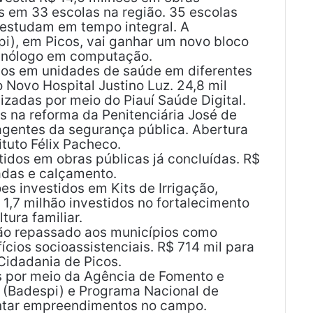
s em 33 escolas na região. 35 escolas
 estudam em tempo integral. A
pi), em Picos, vai ganhar um novo bloco
ecnólogo em computação.
idos em unidades de saúde em diferentes
 Novo Hospital Justino Luz. 24,8 mil
lizadas por meio do Piauí Saúde Digital.
os na reforma da Penitenciária José de
agentes da segurança pública. Abertura
tuto Félix Pacheco.
tidos em obras públicas já concluídas. R$
adas e calçamento.
ões investidos em Kits de Irrigação,
1,7 milhão investidos no fortalecimento
tura familiar.
lhão repassado aos municípios como
cios socioassistenciais. R$ 714 mil para
idadania de Picos.
os por meio da Agência de Fomento e
 (Badespi) e Programa Nacional de
entar empreendimentos no campo.