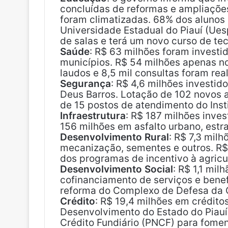
concluídas de reformas e ampliaçõe
foram climatizadas. 68% dos alunos
Universidade Estadual do Piauí (Ues
de salas e terá um novo curso de t
Saúde
: R$ 63 milhões foram invest
municípios. R$ 54 milhões apenas no
laudos e 8,5 mil consultas foram rea
Segurança
: R$ 4,6 milhões investid
Deus Barros. Lotação de 102 novos 
de 15 postos de atendimento do Insti
Infraestrutura
: R$ 187 milhões inves
156 milhões em asfalto urbano, estr
Desenvolvimento Rural
: R$ 7,3 milh
mecanização, sementes e outros. R$ 
dos programas de incentivo à agricul
Desenvolvimento Social
: R$ 1,1 mi
cofinanciamento de serviços e benefí
reforma do Complexo de Defesa da C
Crédito
: R$ 19,4 milhões em crédit
Desenvolvimento do Estado do Piauí
Crédito Fundiário (PNCF) para fom