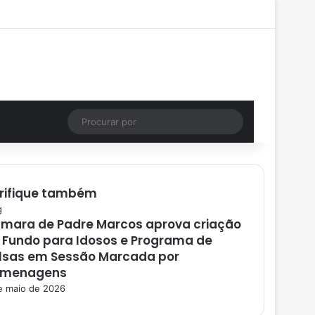
Facebook
X
YouTube
Instagram
Entrar
Artigo aleatório
Barra Lateral
Instagram
Artigo aleatório
Procurar
por
rifique também
g
mara de Padre Marcos aprova criação
 Fundo para Idosos e Programa de
lsas em Sessão Marcada por
menagens
e maio de 2026