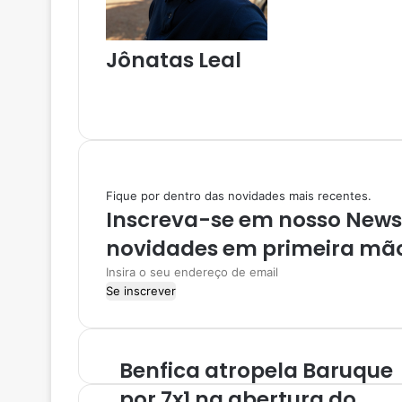
a
r
v
Jônatas Leal
i
a
W
e
e
I
-
b
n
m
s
s
a
i
t
i
t
a
l
Fique por dentro das novidades mais recentes.
e
g
Inscreva-se em nosso NewsL
r
a
novidades em primeira mã
m
I
n
s
i
r
Benfica atropela Baruque
a
o
por 7x1 na abertura do