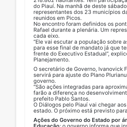
218.862 habitantes. Tem participaçã
do Piauí. Na manhã de deste sábado (
representantes dos 23 municípios da
reunidos em Picos.
No encontro foram definidos os pon
Rafael durante a plenária. Um repre
cada eixo.
“Ele vai escutar a população sobre 
para esse final de mandato já que 
frente do Executivo Estadual”, expli
Planejamento.
O secretário de Governo, Ivanovick F
servirá para ajuste do Plano Plurian
governo.
“São ações integradas para aproxim
farão a diferença no desenvolvimento
prefeito Pablo Santos.
O Diálogos pelo Piauí vai chegar aos
estado. O próximo está previsto para 
Ações do Governo do Estado por á
Educação
: o governo informa que i