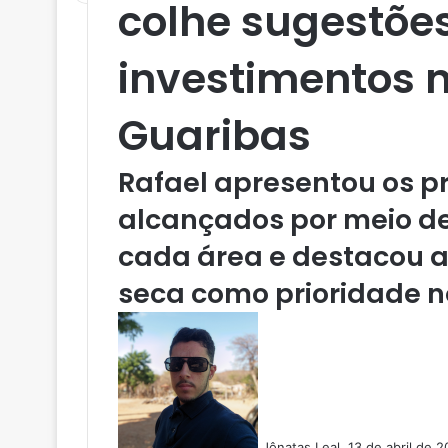
colhe sugestõe
investimentos n
Guaribas
Rafael apresentou os p
alcançados por meio d
cada área e destacou a
seca como prioridade no 
M
a
n
d
e
u
Jônatas Leal
13 de abril de 
m