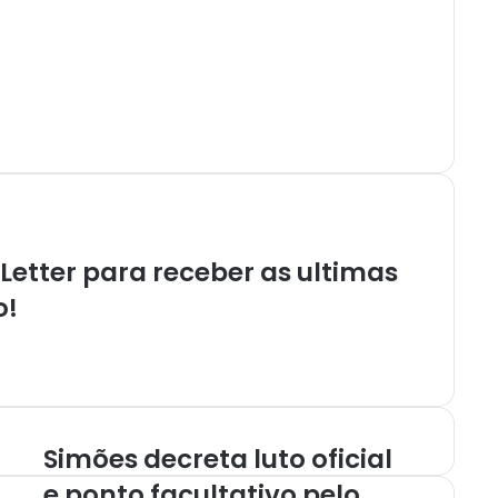
etter para receber as ultimas
o!
Simões decreta luto oficial
e ponto facultativo pelo