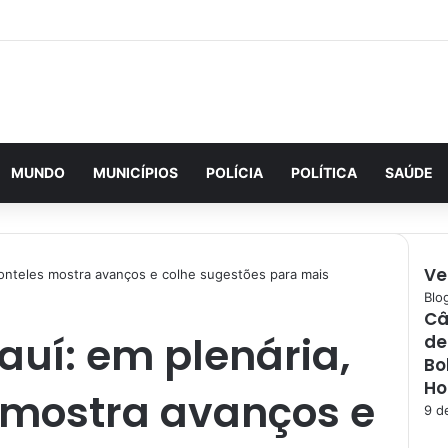
MUNDO
MUNICÍPIOS
POLÍCIA
POLÍTICA
SAÚDE
Ve
 Fonteles mostra avanços e colhe sugestões para mais
F
Blo
Câ
e
auí: em plenária,
de
c
h
Bo
a
Ho
s mostra avanços e
r
9 d