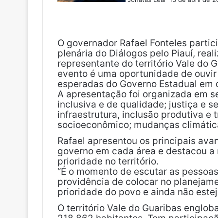
F
X
L
T
P
R
V
O
P
e
a
i
u
i
e
K
K
o
-
c
n
m
n
d
c
m
e
k
b
t
d
k
a
O governador Rafael Fonteles partici
b
e
l
e
i
e
i
plenária do Diálogos pelo Piauí, rea
o
d
r
r
t
t
l
representante do território Vale do 
o
i
e
evento é uma oportunidade de ouvir
k
n
s
esperadas do Governo Estadual em d
t
A apresentação foi organizada em s
inclusiva e de qualidade; justiça e
infraestrutura, inclusão produtiva e
socioeconômico; mudanças climática
Rafael apresentou os principais av
governo em cada área e destacou a 
prioridade no território.
“É o momento de escutar as pessoas,
providência de colocar no planejame
prioridade do povo e ainda não estej
O território Vale do Guaribas englo