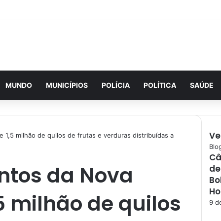
MUNDO
MUNICÍPIOS
POLÍCIA
POLÍTICA
SAÚDE
Ve
1,5 milhão de quilos de frutas e verduras distribuídas a
F
Blo
Câ
e
ntos da Nova
de
c
h
Bo
a
Ho
5 milhão de quilos
r
9 d