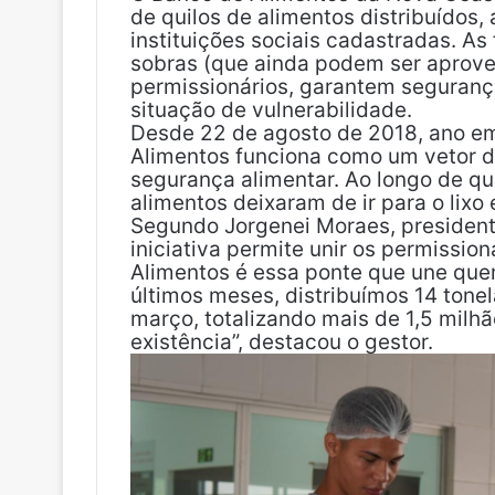
b
e
l
e
i
e
i
de quilos de alimentos distribuídos,
o
d
r
r
t
t
l
instituições sociais cadastradas. As
o
i
e
sobras (que ainda podem ser aprovei
k
n
s
permissionários, garantem seguranç
t
situação de vulnerabilidade.
Desde 22 de agosto de 2018, ano em 
Alimentos funciona como um vetor de
segurança alimentar. Ao longo de qu
alimentos deixaram de ir para o lix
Segundo Jorgenei Moraes, presiden
iniciativa permite unir os permissio
Alimentos é essa ponte que une que
últimos meses, distribuímos 14 tone
março, totalizando mais de 1,5 milhã
existência”, destacou o gestor.