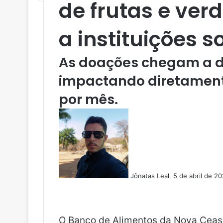
de frutas e ver
a instituições s
As doações chegam a di
impactando diretamente
por mês.
M
a
n
d
e
u
Jônatas Leal
5 de abril de 2
m
F
X
L
T
P
R
V
O
P
e
a
i
u
i
e
K
K
o
-
c
n
m
n
d
c
m
e
k
b
t
d
k
a
O Banco de Alimentos da Nova Ceasa