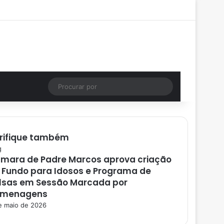
Facebook
X
YouTube
Instagram
Entrar
Artigo aleatório
Barra Lateral
Instagram
Artigo aleatório
Procurar
por
rifique também
g
mara de Padre Marcos aprova criação
 Fundo para Idosos e Programa de
lsas em Sessão Marcada por
menagens
e maio de 2026