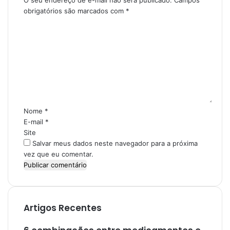
O seu endereço de e-mail não será publicado.
Campos
obrigatórios são marcados com
*
C
o
m
e
n
t
á
r
i
Nome
*
o
E-mail
*
*
Site
Salvar meus dados neste navegador para a próxima
vez que eu comentar.
Artigos Recentes