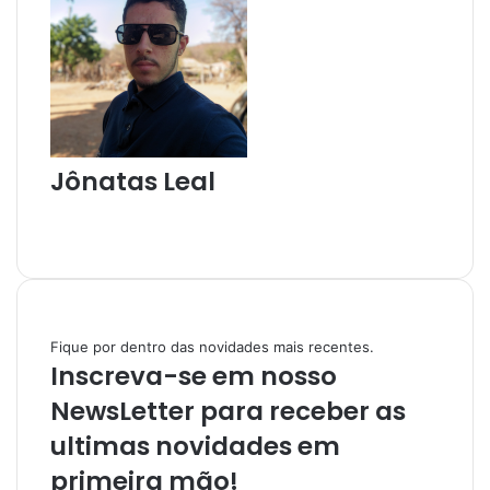
Jônatas Leal
W
e
I
b
n
s
s
i
t
t
a
Fique por dentro das novidades mais recentes.
e
g
Inscreva-se em nosso
r
a
NewsLetter para receber as
m
ultimas novidades em
primeira mão!