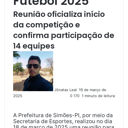
Futebol 2025
Reunião oficializa início
da competição e
confirma participação de
14 equipes
M
a
n
d
e
u
Jônatas Leal
19 de março de
m
2025
0
170
1 minuto de leitura
e
-
m
a
A Prefeitura de Simões-PI, por meio da
i
Secretaria de Esportes, realizou no dia
l
18 de março de 2025 uma reunião para