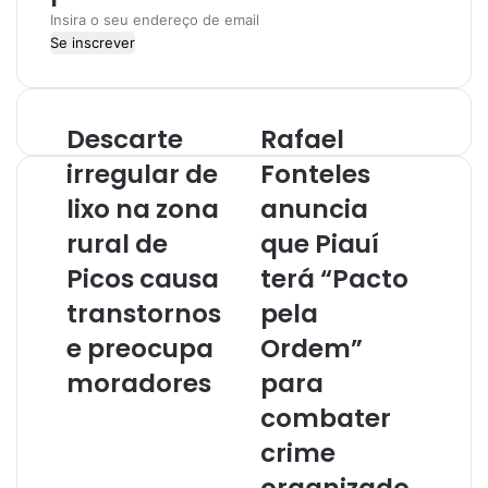
I
n
s
i
r
Descarte
Rafael
a
o
irregular de
Fonteles
s
lixo na zona
anuncia
e
u
rural de
que Piauí
e
Picos causa
terá “Pacto
n
d
transtornos
pela
e
r
e preocupa
Ordem”
e
moradores
para
ç
o
combater
d
crime
e
e