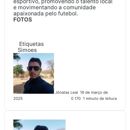
esportivo, promovendo o talento local
e movimentando a comunidade
apaixonada pelo futebol.
FOTOS
Etiquetas
Simoes
M
a
n
d
e
u
Jônatas Leal
19 de março de
m
2025
0
170
1 minuto de leitura
e
-
m
a
i
l