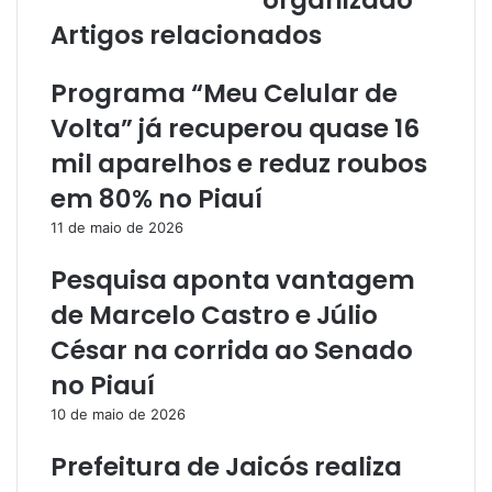
organizado
m
Artigos relacionados
a
i
l
Programa “Meu Celular de
Volta” já recuperou quase 16
mil aparelhos e reduz roubos
em 80% no Piauí
11 de maio de 2026
Pesquisa aponta vantagem
de Marcelo Castro e Júlio
César na corrida ao Senado
no Piauí
10 de maio de 2026
Prefeitura de Jaicós realiza