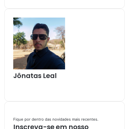
-
m
a
i
l
Jônatas Leal
W
e
I
b
n
s
s
i
t
t
a
Fique por dentro das novidades mais recentes.
e
g
Inscreva-se em nosso
r