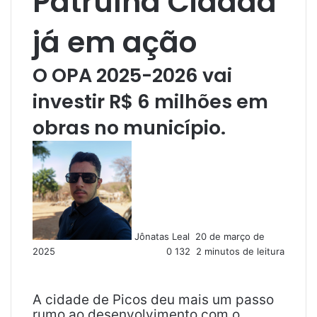
Patrulha Cidadã
já em ação
O OPA 2025-2026 vai
investir R$ 6 milhões em
obras no município.
M
a
n
d
e
u
Jônatas Leal
20 de março de
m
2025
0
132
2 minutos de leitura
e
-
m
a
A cidade de Picos deu mais um passo
i
rumo ao desenvolvimento com o