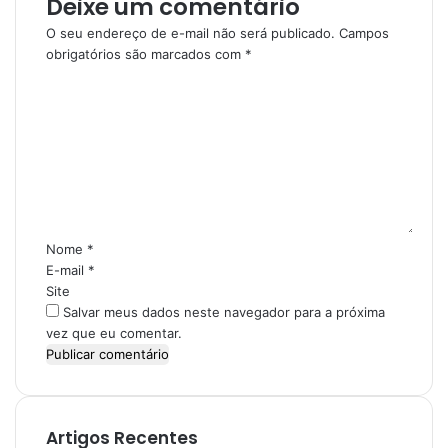
Deixe um comentário
O seu endereço de e-mail não será publicado.
Campos
obrigatórios são marcados com
*
C
o
m
e
n
t
á
r
i
Nome
*
o
E-mail
*
*
Site
Salvar meus dados neste navegador para a próxima
vez que eu comentar.
Artigos Recentes