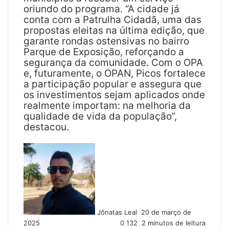
oriundo do programa. “A cidade já
conta com a Patrulha Cidadã, uma das
propostas eleitas na última edição, que
garante rondas ostensivas no bairro
Parque de Exposição, reforçando a
segurança da comunidade. Com o OPA
e, futuramente, o OPAN, Picos fortalece
a participação popular e assegura que
os investimentos sejam aplicados onde
realmente importam: na melhoria da
qualidade de vida da população”,
destacou.
M
a
n
d
e
u
Jônatas Leal
20 de março de
m
2025
0
132
2 minutos de leitura
e