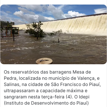
n
d
e
u
m
e
-
m
a
i
l
Os reservatórios das barragens Mesa de
Pedra, localizada no município de Valença, e
Salinas, na cidade de São Francisco do Piauí,
ultrapassaram a capacidade máxima e
sangraram nesta terça-feira (4). O Idepi
(Instituto de Desenvolvimento do Piauí)