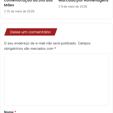
comemoração ao Dia das
Marcada por Homenagens
Mães
9 de maio de 2026
10 de maio de 2026
Deixe um comentário
O seu endereço de e-mail não será publicado.
Campos
obrigatórios são marcados com
*
C
o
m
e
n
t
á
r
Nome
*