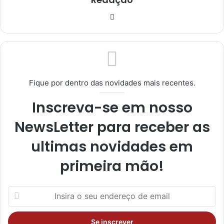
Ins
tag
ra
m
Fique por dentro das novidades mais recentes.
Inscreva-se em nosso
NewsLetter para receber as
ultimas novidades em
primeira mão!
I
n
s
i