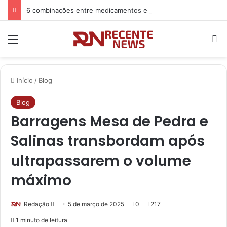
6 combinações entre medicamentos e alimentos que devem ser evitadas
Menu
P
Início
/
Blog
Blog
Barragens Mesa de Pedra e
Salinas transbordam após
ultrapassarem o volume
máximo
Redação
M
5 de março de 2025
0
217
a
1 minuto de leitura