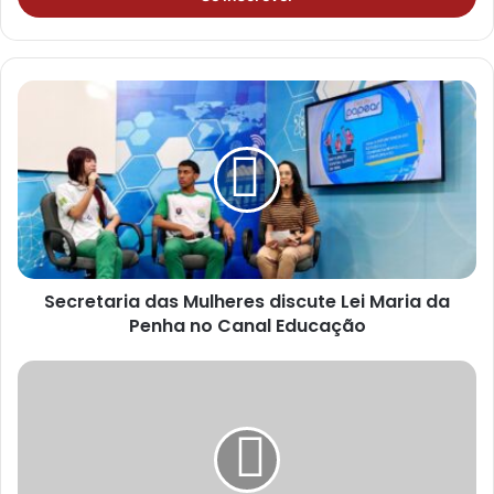
r
a
o
s
e
u
e
n
d
e
r
e
ç
Secretaria das Mulheres discute Lei Maria da
o
Penha no Canal Educação
d
e
e
m
a
i
l