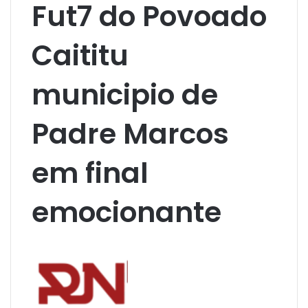
Fut7 do Povoado
Caititu
municipio de
Padre Marcos
em final
emocionante
M
a
n
d
e