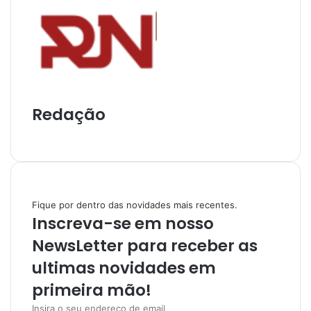
Redação
I
n
s
t
a
Fique por dentro das novidades mais recentes.
g
Inscreva-se em nosso
r
a
NewsLetter para receber as
m
ultimas novidades em
primeira mão!
I