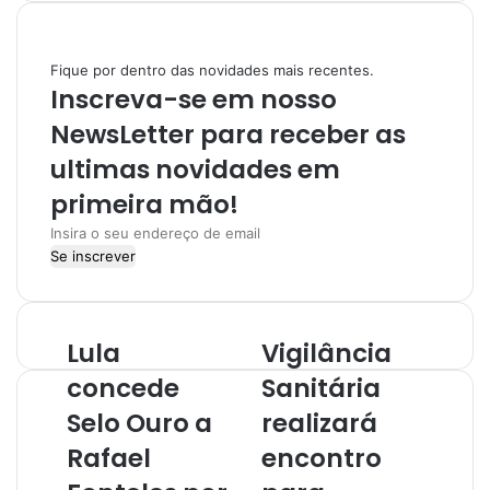
s
t
a
Fique por dentro das novidades mais recentes.
g
Inscreva-se em nosso
r
a
NewsLetter para receber as
m
ultimas novidades em
primeira mão!
I
n
s
i
r
Lula
Vigilância
a
o
concede
Sanitária
s
Selo Ouro a
realizará
e
u
Rafael
encontro
e
n