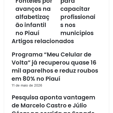
Fonteles por
para
d
avanços na
capacitar
e
r
alfabetizaç
profissionai
e
ão infantil
s nos
ç
o
no Piauí
municípios
d
Artigos relacionados
e
e
m
Programa “Meu Celular de
a
Volta” já recuperou quase 16
i
l
mil aparelhos e reduz roubos
em 80% no Piauí
11 de maio de 2026
Pesquisa aponta vantagem
de Marcelo Castro e Júlio