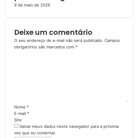
9 de maio de 2026
Deixe um comentário
O seu endereço de e-mail não será publicado.
Campos
obrigatórios são marcados com
*
C
o
m
e
n
t
á
r
i
Nome
*
o
E-mail
*
*
Site
Salvar meus dados neste navegador para a próxima
vez que eu comentar.