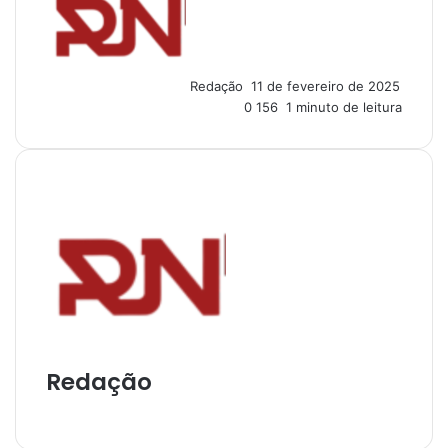
n
d
e
u
Redação
11 de fevereiro de 2025
m
0
156
1 minuto de leitura
e
-
m
a
i
l
Redação
I
n