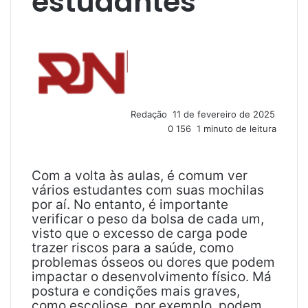
estudantes
M
a
n
d
e
u
Redação
11 de fevereiro de 2025
m
0
156
1 minuto de leitura
e
-
m
a
Com a volta às aulas, é comum ver
i
vários estudantes com suas mochilas
l
por aí. No entanto, é importante
verificar o peso da bolsa de cada um,
visto que o excesso de carga pode
trazer riscos para a saúde, como
problemas ósseos ou dores que podem
impactar o desenvolvimento físico. Má
postura e condições mais graves,
como escoliose, por exemplo, podem