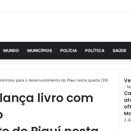
MUNDO
MUNICÍPIOS
POLÍCIA
POLÍTICA
SAÚDE
Ve
diretrizes para o desenvolvimento do Piauí nesta quarta (26)
F
- N
 lança livro com
Ca
e
at
c
h
of
o
a
Ma
r
2 di