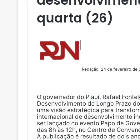
desenvolviment
quarta (26)
M
a
n
d
e
u
Redação
24 de fevereiro de
m
F
X
L
T
P
R
V
O
P
e
a
i
u
i
e
K
K
o
-
c
n
m
n
d
c
m
e
k
b
t
d
k
a
O governador do Piauí, Rafael Fontele
b
e
l
e
i
e
i
Desenvolvimento de Longo Prazo do E
o
d
r
r
t
t
l
uma visão estratégica para transfor
o
i
e
internacional de desenvolvimento incl
k
n
s
ser lançado no evento Papo de Gover
t
das 8h às 12h, no Centro de Conven
A publicação é resultado de dois an