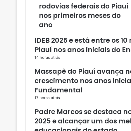
rodovias federais do Piauí
e
u
nos primeiros meses do
e
ano
n
d
e
IDEB 2025 e está entre os 
r
e
Piauí nos anos iniciais do 
ç
14 horas atrás
o
d
Massapê do Piauí avança no
e
e
crescimento nos anos iniciai
m
Fundamental
a
i
17 horas atrás
l
Padre Marcos se destaca no
2025 e alcançar um dos m
educacionais do estado