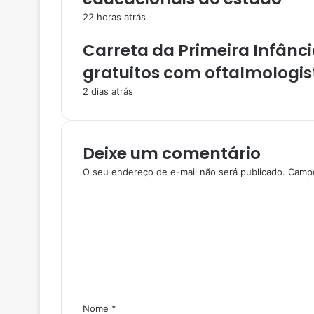
22 horas atrás
Carreta da Primeira Infânc
gratuitos com oftalmologis
2 dias atrás
Deixe um comentário
O seu endereço de e-mail não será publicado.
Campo
C
o
m
e
n
t
á
r
i
Nome
*