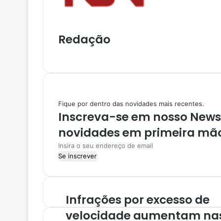
a
r
v
Redação
i
a
I
e
n
-
s
m
t
a
a
i
Fique por dentro das novidades mais recentes.
g
l
Inscreva-se em nosso NewsL
r
a
novidades em primeira mã
m
I
n
s
i
r
Infrações por excesso de
a
o
velocidade aumentam na
s