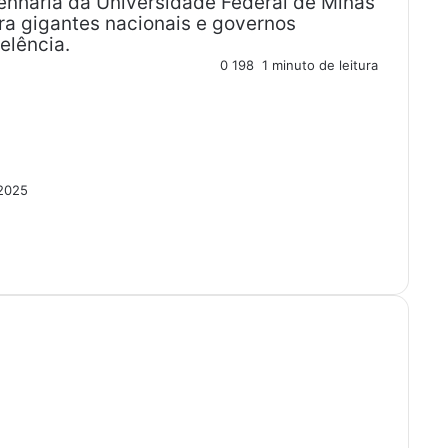
enharia da Universidade Federal de Minas
ra gigantes nacionais e governos
elência.
0
198
1 minuto de leitura
 2025