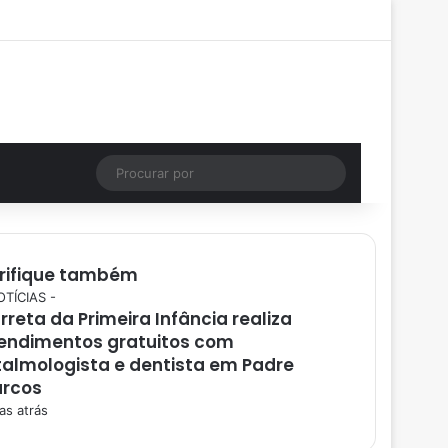
Facebook
X
YouTube
Instagram
Entrar
Artigo aleatório
Barra Lateral
Instagram
Artigo aleatório
Procurar
por
rifique também
OTÍCIAS -
rreta da Primeira Infância realiza
endimentos gratuitos com
talmologista e dentista em Padre
rcos
as atrás