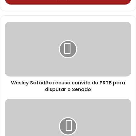
r
a
o
s
e
u
e
n
d
e
r
e
ç
Wesley Safadão recusa convite do PRTB para
o
disputar o Senado
d
e
e
m
a
i
l