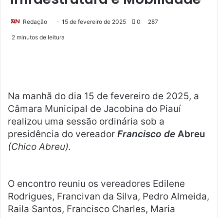
Redação
M
15 de fevereiro de 2025
0
287
a
2 minutos de leitura
n
d
e
u
m
Na manhã do dia 15 de fevereiro de 2025, a
e
Câmara Municipal de Jacobina do Piauí
-
realizou uma sessão ordinária sob a
m
presidência do vereador
Francisco de
Abreu
a
(Chico Abreu).
i
l
O encontro reuniu os vereadores Edilene
Rodrigues, Francivan da Silva, Pedro Almeida,
Raila Santos, Francisco Charles, Maria