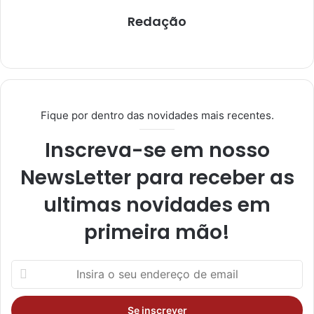
Redação
Ins
tag
ra
m
Fique por dentro das novidades mais recentes.
Inscreva-se em nosso
NewsLetter para receber as
ultimas novidades em
primeira mão!
I
n
s
i