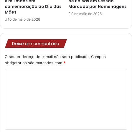
6 mil mães em
de Bolsas em Sessão
comemoração ao Dia das
Marcada por Homenagens
Mães
9 de maio de 2026
10 de maio de 2026
Deixe um comentário
O seu endereço de e-mail não será publicado.
Campos
obrigatórios são marcados com
*
C
o
m
e
n
t
á