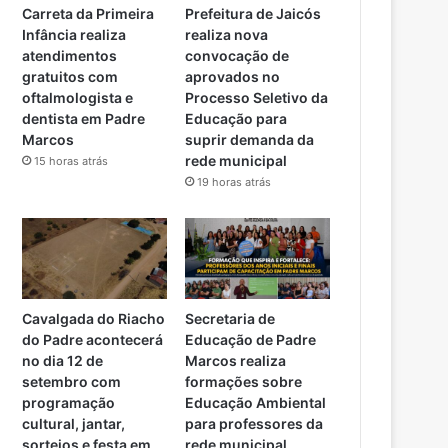
Carreta da Primeira
Prefeitura de Jaicós
Infância realiza
realiza nova
atendimentos
convocação de
gratuitos com
aprovados no
oftalmologista e
Processo Seletivo da
dentista em Padre
Educação para
Marcos
suprir demanda da
rede municipal
15 horas atrás
19 horas atrás
Cavalgada do Riacho
Secretaria de
do Padre acontecerá
Educação de Padre
no dia 12 de
Marcos realiza
setembro com
formações sobre
programação
Educação Ambiental
cultural, jantar,
para professores da
sorteios e festa em
rede municipal