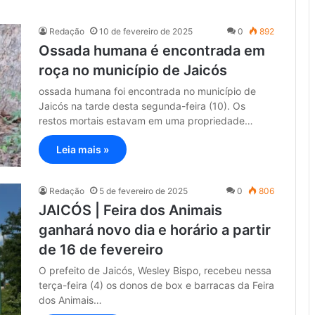
Redação
10 de fevereiro de 2025
0
892
Ossada humana é encontrada em
roça no município de Jaicós
ossada humana foi encontrada no município de
Jaicós na tarde desta segunda-feira (10). Os
restos mortais estavam em uma propriedade…
Leia mais »
Redação
5 de fevereiro de 2025
0
806
JAICÓS | Feira dos Animais
ganhará novo dia e horário a partir
de 16 de fevereiro
O prefeito de Jaicós, Wesley Bispo, recebeu nessa
terça-feira (4) os donos de box e barracas da Feira
dos Animais…