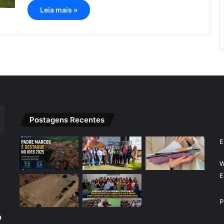
Leia mais »
Postagens Recentes
E
W
E
P
a