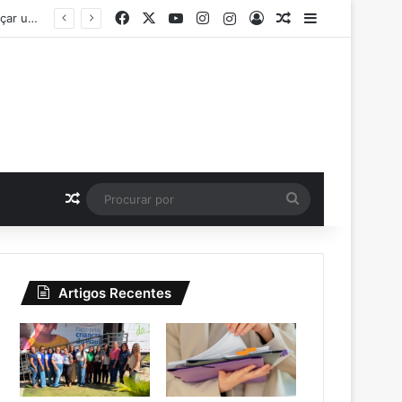
Facebook
X
YouTube
Instagram
Instagram
Entrar
Artigo aleatório
Barra Latera
Padre Marcos se destaca no Piauí ao superar metas do IDEB 2025 e alcançar um dos melhores desempenhos educacionais do estado
Artigo aleatório
Procurar
por
Artigos Recentes