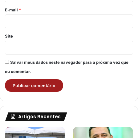
o
*
E-mail
*
Site
Salvar meus dados neste navegador para a próxima vez que
eu comentar.
Artigos Recentes