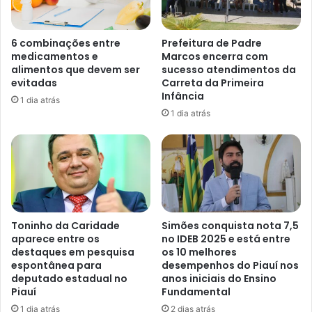
6 combinações entre
Prefeitura de Padre
medicamentos e
Marcos encerra com
alimentos que devem ser
sucesso atendimentos da
evitadas
Carreta da Primeira
Infância
1 dia atrás
1 dia atrás
Toninho da Caridade
Simões conquista nota 7,5
aparece entre os
no IDEB 2025 e está entre
destaques em pesquisa
os 10 melhores
espontânea para
desempenhos do Piauí nos
deputado estadual no
anos iniciais do Ensino
Piauí
Fundamental
1 dia atrás
2 dias atrás