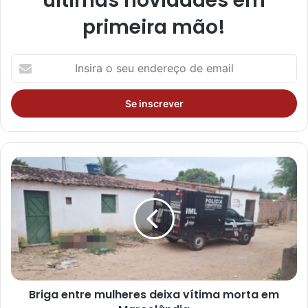
ultimas novidades em
primeira mão!
I
n
s
i
r
a
o
s
e
u
e
n
d
e
r
e
ç
Briga entre mulheres deixa vítima morta em
o