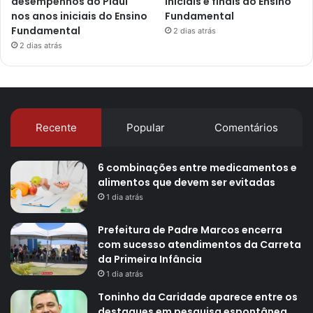
desempenhos do Piauí
iniciais e finais do Ensino
nos anos iniciais do Ensino
Fundamental
Fundamental
2 dias atrás
2 dias atrás
Recente
Popular
Comentários
6 combinações entre medicamentos e
alimentos que devem ser evitadas
1 dia atrás
Prefeitura de Padre Marcos encerra
com sucesso atendimentos da Carreta
da Primeira Infância
1 dia atrás
Toninho da Caridade aparece entre os
destaques em pesquisa espontânea