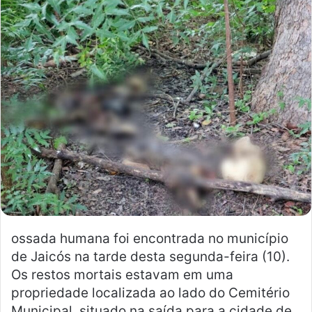
e
u
m
e
-
m
a
i
l
ossada humana foi encontrada no município
de Jaicós na tarde desta segunda-feira (10).
Os restos mortais estavam em uma
propriedade localizada ao lado do Cemitério
Municipal, situado na saída para a cidade de