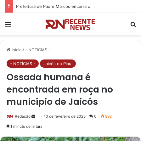
Prefeitura de Padre Marcos encerra com sucesso atendimentos da Carreta da Primeira Infância
Menu
P
Início
/
- NOTÍCIAS -
- NOTÍCIAS -
Jaicós do Piauí
Ossada humana é
encontrada em roça no
município de Jaicós
Redação
M
10 de fevereiro de 2025
0
892
a
1 minuto de leitura
n
d