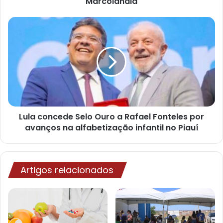
Marcolândia
d
e
e
m
a
i
l
Lula concede Selo Ouro a Rafael Fonteles por
avanços na alfabetização infantil no Piauí
Artigos relacionados