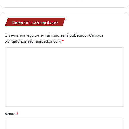
Deixe um comentário
O seu endereço de e-mail não será publicado.
Campos
obrigatórios são marcados com
*
C
o
m
e
n
t
á
r
Nome
*
i