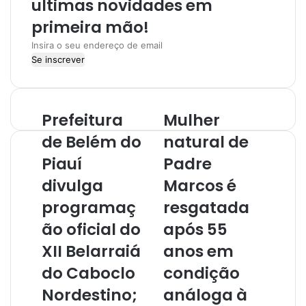
ultimas novidades em
primeira mão!
I
n
s
i
r
Prefeitura
Mulher
a
o
de Belém do
natural de
s
Piauí
Padre
e
u
divulga
Marcos é
e
programaç
resgatada
n
d
ão oficial do
após 55
e
r
XII Belarraiá
anos em
e
do Caboclo
condição
ç
o
Nordestino;
análoga à
d