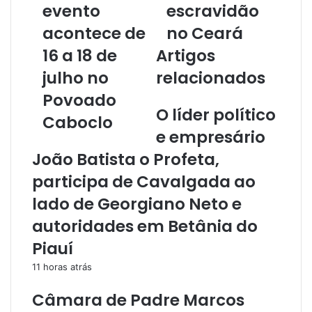
evento
escravidão
e
e
acontece de
no Ceará
m
16 a 18 de
Artigos
a
i
julho no
relacionados
l
Povoado
O líder político
Caboclo
e empresário
João Batista o Profeta,
participa de Cavalgada ao
lado de Georgiano Neto e
autoridades em Betânia do
Piauí
11 horas atrás
Câmara de Padre Marcos