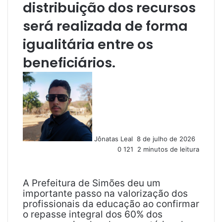
distribuição dos recursos
será realizada de forma
igualitária entre os
beneficiários.
M
a
n
d
e
u
Jônatas Leal
8 de julho de 2026
m
0
121
2 minutos de leitura
e
-
m
a
A Prefeitura de Simões deu um
i
importante passo na valorização dos
l
profissionais da educação ao confirmar
o repasse integral dos 60% dos