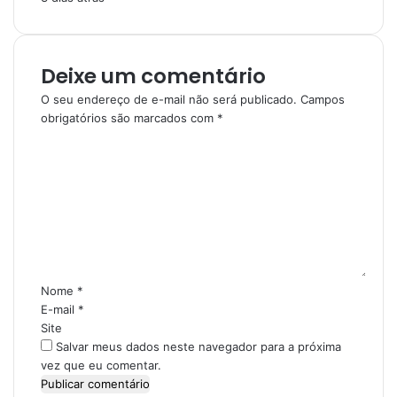
Deixe um comentário
O seu endereço de e-mail não será publicado.
Campos
obrigatórios são marcados com
*
C
o
m
e
n
t
á
r
i
Nome
*
o
E-mail
*
*
Site
Salvar meus dados neste navegador para a próxima
vez que eu comentar.