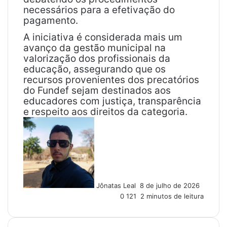
necessários para a efetivação do
pagamento.
A iniciativa é considerada mais um
avanço da gestão municipal na
valorização dos profissionais da
educação, assegurando que os
recursos provenientes dos precatórios
do Fundef sejam destinados aos
educadores com justiça, transparência
e respeito aos direitos da categoria.
M
a
n
d
e
u
Jônatas Leal
8 de julho de 2026
m
0
121
2 minutos de leitura
e
-
m