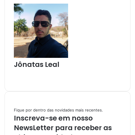
a
i
l
Jônatas Leal
W
e
I
b
n
s
s
i
t
t
a
Fique por dentro das novidades mais recentes.
e
g
Inscreva-se em nosso
r
a
NewsLetter para receber as
m