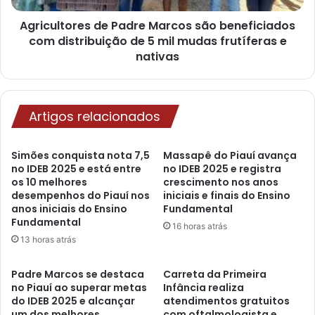
Agricultores de Padre Marcos são beneficiados
com distribuição de 5 mil mudas frutíferas e
nativas
Artigos relacionados
Simões conquista nota 7,5
Massapê do Piauí avança
no IDEB 2025 e está entre
no IDEB 2025 e registra
os 10 melhores
crescimento nos anos
desempenhos do Piauí nos
iniciais e finais do Ensino
anos iniciais do Ensino
Fundamental
Fundamental
16 horas atrás
13 horas atrás
Padre Marcos se destaca
Carreta da Primeira
no Piauí ao superar metas
Infância realiza
do IDEB 2025 e alcançar
atendimentos gratuitos
um dos melhores
com oftalmologista e