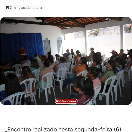
a
2 minutos de leitura
n
d
e
u
m
e
-
m
a
i
l
_Encontro realizado nesta segunda-feira (6)