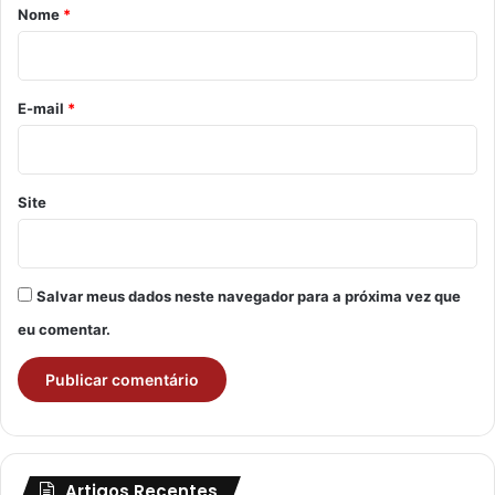
r
Nome
*
i
o
*
E-mail
*
Site
Salvar meus dados neste navegador para a próxima vez que
eu comentar.
Artigos Recentes