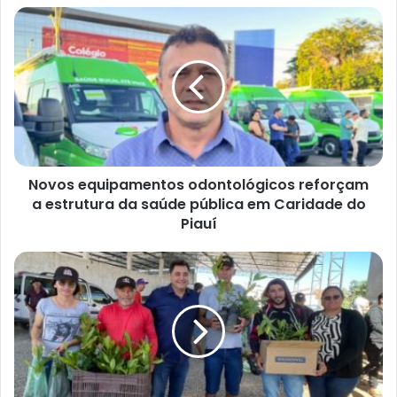
s
e
u
e
n
d
e
r
e
ç
Novos equipamentos odontológicos reforçam
o
a estrutura da saúde pública em Caridade do
d
Piauí
e
e
m
a
i
l