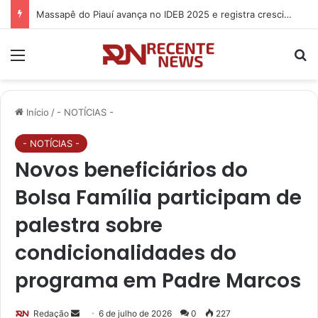
Massapê do Piauí avança no IDEB 2025 e registra crescimento nos anos iniciais e finais do Ensino Fundamental
Menu
P
Início
/
- NOTÍCIAS -
- NOTÍCIAS -
Novos beneficiários do
Bolsa Família participam de
palestra sobre
condicionalidades do
programa em Padre Marcos
Redação
M
6 de julho de 2026
0
227