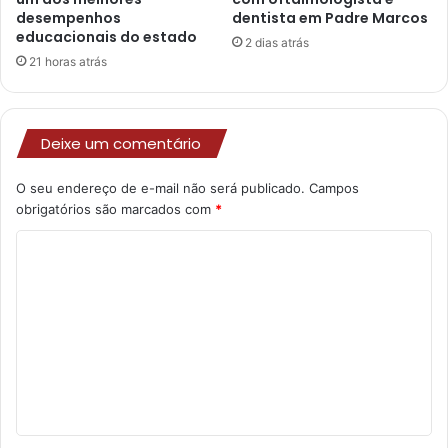
desempenhos
dentista em Padre Marcos
educacionais do estado
2 dias atrás
21 horas atrás
Deixe um comentário
O seu endereço de e-mail não será publicado.
Campos
obrigatórios são marcados com
*
C
o
m
e
n
t
á