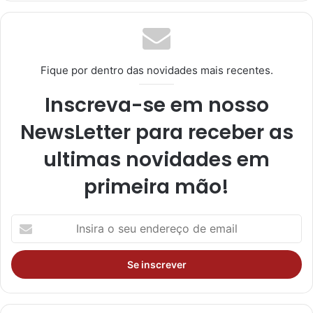
ra
m
Fique por dentro das novidades mais recentes.
Inscreva-se em nosso
NewsLetter para receber as
ultimas novidades em
primeira mão!
I
n
s
i
r
a
o