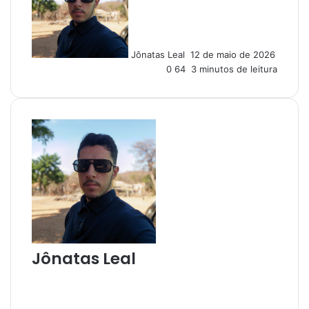
d
e
u
Jônatas Leal
12 de maio de 2026
m
0
64
3 minutos de leitura
e
-
m
a
i
l
Jônatas Leal
W
e
I
b
n