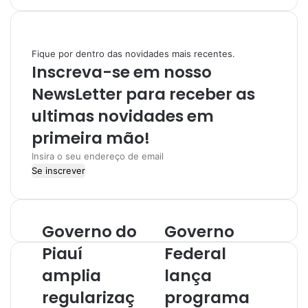
s
s
i
t
t
a
Fique por dentro das novidades mais recentes.
e
g
Inscreva-se em nosso
r
a
NewsLetter para receber as
m
ultimas novidades em
primeira mão!
I
n
s
i
r
Governo do
Governo
a
o
Piauí
Federal
s
amplia
lança
e
u
regularizaç
programa
e