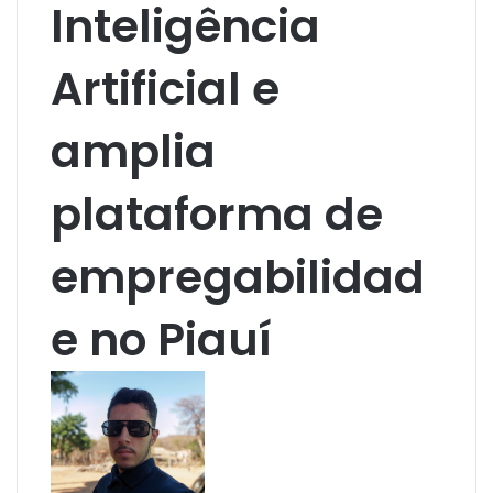
Inteligência
Artificial e
amplia
plataforma de
empregabilidad
e no Piauí
M
a
n
d
e