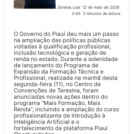
u
Jônatas Leal
12 de maio de 2026
m
0
64
3 minutos de leitura
e
-
m
a
O Governo do Piauí deu mais um passo
i
na ampliação das políticas públicas
l
voltadas à qualificação profissional,
inclusão tecnológica e geração de
renda no estado. Durante a solenidade
de lançamento do Programa de
Expansão da Formação Técnica e
Profissional, realizada na manhã desta
segunda-feira (11), no Centro de
Convenções de Teresina, foram
anunciadas novas ações dentro do
programa “Mais Formação, Mais
Renda”, incluindo a ampliação do curso
profissionalizante de Introdução à
Inteligência Artificial e o
fortalecimento da plataforma Piauí