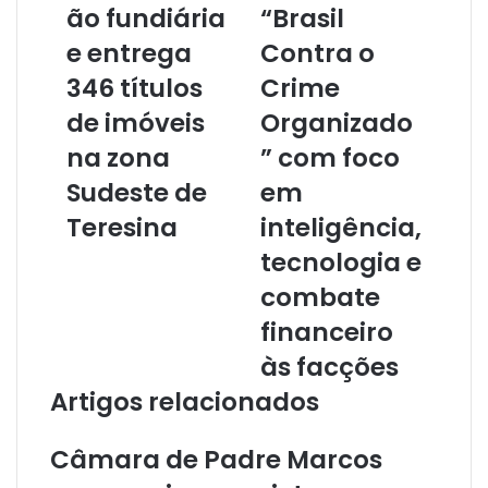
ão fundiária
“Brasil
n
d
e entrega
Contra o
e
r
346 títulos
Crime
e
de imóveis
Organizado
ç
o
na zona
” com foco
d
Sudeste de
em
e
e
Teresina
inteligência,
m
tecnologia e
a
i
combate
l
financeiro
às facções
Artigos relacionados
Câmara de Padre Marcos