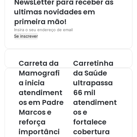
NewsLetter para receber as
m
ultimas novidades em
primeira mão!
I
n
s
i
r
Carreta da
Carretinha
a
o
Mamografi
da Saúde
s
a inicia
ultrapassa
e
u
atendiment
66 mil
e
os em Padre
atendiment
n
d
Marcos e
os e
e
r
reforça
fortalece
e
importânci
cobertura
ç