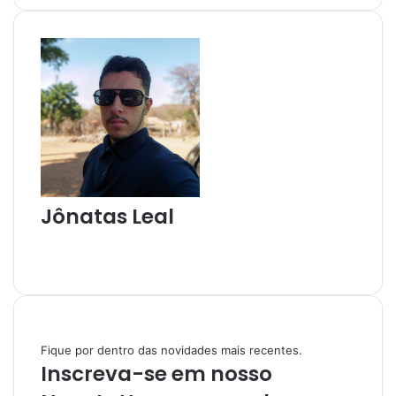
m
a
i
l
Jônatas Leal
W
e
I
b
n
s
s
i
t
t
a
Fique por dentro das novidades mais recentes.
e
g
Inscreva-se em nosso
r
a