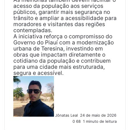
acesso da população aos serviços
públicos, garantir mais segurança no
trânsito e ampliar a acessibilidade para
moradores e visitantes das regiões
contempladas.
A iniciativa reforça o compromisso do
Governo do Piauí com a modernização
urbana de Teresina, investindo em
obras que impactam diretamente o
cotidiano da população e contribuem
para uma cidade mais estruturada,
segura e acessível.
M
a
n
d
e
u
Jônatas Leal
24 de maio de 2026
m
0
68
1 minuto de leitura
e
-