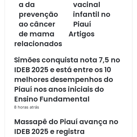
o
a da
vacinal
d
prevenção
infantil no
e
e
ao câncer
Piauí
m
de mama
Artigos
a
i
relacionados
l
Simões conquista nota 7,5 no
IDEB 2025 e está entre os 10
melhores desempenhos do
Piauí nos anos iniciais do
Ensino Fundamental
8 horas atrás
Massapê do Piauí avança no
IDEB 2025 e registra