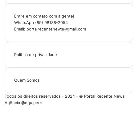
Entre em contato com a gente!
WhatsApp (89) 98138-2054
Email: portalrecentenews@gmail.com
Política de privacidade
Quem Somos
Todos os direitos reservados - 2024 - © Portal Recente News
Agência @equiperrs
Facebook
X
YouTube
Instagram
Facebook
X
WhatsApp
Instagram
Telegram
Viber