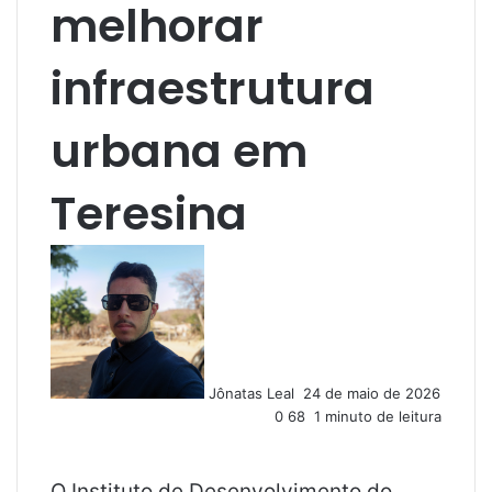
melhorar
infraestrutura
urbana em
Teresina
M
a
n
d
e
u
Jônatas Leal
24 de maio de 2026
m
0
68
1 minuto de leitura
e
-
m
a
O Instituto de Desenvolvimento do