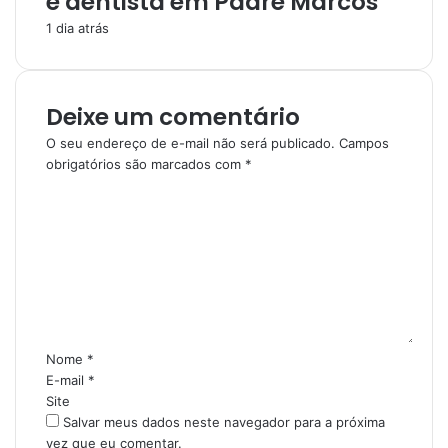
e dentista em Padre Marcos
1 dia atrás
Deixe um comentário
O seu endereço de e-mail não será publicado.
Campos
obrigatórios são marcados com
*
C
o
m
e
n
t
á
r
i
Nome
*
o
E-mail
*
*
Site
Salvar meus dados neste navegador para a próxima
vez que eu comentar.