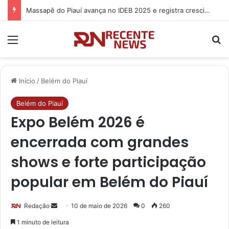
Massapê do Piauí avança no IDEB 2025 e registra crescimento nos anos iniciais e finais do Ensino Fundamental
Menu
P
Início
/
Belém do Piauí
Belém do Piauí
Expo Belém 2026 é
encerrada com grandes
shows e forte participação
popular em Belém do Piauí
Redação
M
10 de maio de 2026
0
260
a
1 minuto de leitura