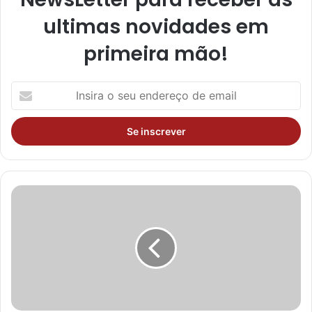
ultimas novidades em
primeira mão!
I
n
s
i
r
a
o
s
e
u
e
n
d
e
r
e