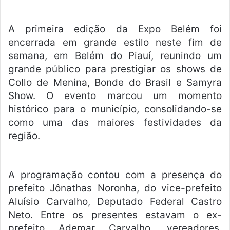
n
d
e
A primeira edição da Expo Belém foi
u
encerrada em grande estilo neste fim de
m
semana, em Belém do Piauí, reunindo um
e
grande público para prestigiar os shows de
-
Collo de Menina, Bonde do Brasil e Samyra
m
Show. O evento marcou um momento
a
histórico para o município, consolidando-se
i
como uma das maiores festividades da
l
região.
A programação contou com a presença do
prefeito Jônathas Noronha, do vice-prefeito
Aluísio Carvalho, Deputado Federal Castro
Neto. Entre os presentes estavam o ex-
prefeito Ademar Carvalho, vereadores,