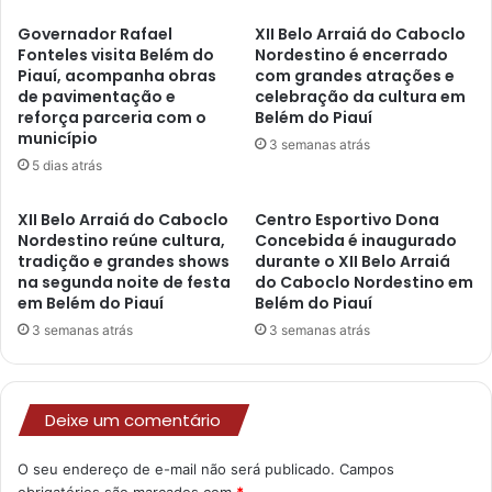
Governador Rafael
XII Belo Arraiá do Caboclo
Fonteles visita Belém do
Nordestino é encerrado
Piauí, acompanha obras
com grandes atrações e
de pavimentação e
celebração da cultura em
reforça parceria com o
Belém do Piauí
município
3 semanas atrás
5 dias atrás
XII Belo Arraiá do Caboclo
Centro Esportivo Dona
Nordestino reúne cultura,
Concebida é inaugurado
tradição e grandes shows
durante o XII Belo Arraiá
na segunda noite de festa
do Caboclo Nordestino em
em Belém do Piauí
Belém do Piauí
3 semanas atrás
3 semanas atrás
Deixe um comentário
O seu endereço de e-mail não será publicado.
Campos