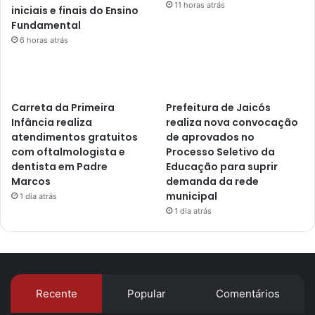
11 horas atrás
iniciais e finais do Ensino
Fundamental
6 horas atrás
Carreta da Primeira
Prefeitura de Jaicós
Infância realiza
realiza nova convocação
atendimentos gratuitos
de aprovados no
com oftalmologista e
Processo Seletivo da
dentista em Padre
Educação para suprir
Marcos
demanda da rede
municipal
1 dia atrás
1 dia atrás
Recente
Popular
Comentários