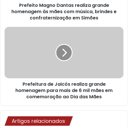
ç
Prefeito Magno Dantas realiza grande
o
homenagem às mães com música, brindes e
d
confraternização em Simões
e
e
m
a
i
l
Prefeitura de Jaicós realiza grande
homenagem para mais de 6 mil mães em
comemoração ao Dia das Mães
Artigos relacionados