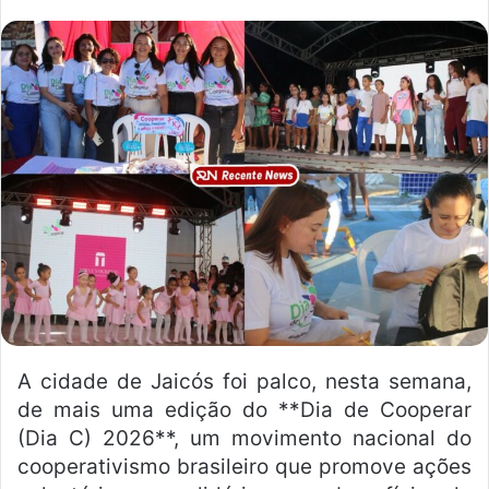
n
d
e
u
m
e
-
m
a
i
l
A cidade de Jaicós foi palco, nesta semana,
de mais uma edição do **Dia de Cooperar
(Dia C) 2026**, um movimento nacional do
cooperativismo brasileiro que promove ações