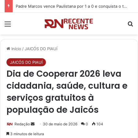
O líder político e empresário João Batista o Profeta, participa de Cavalgada ao lado de Georgiano Neto e autoridades em Betânia do Piauí
Menu
P
Início
/
JAICÓS DO PIAUÍ
JAICÓS DO PIAUÍ
Dia de Cooperar 2026 leva
cidadania, saúde, cultura e
serviços gratuitos à
população de Jaicós
Redação
M
30 de maio de 2026
0
104
a
3 minutos de leitura