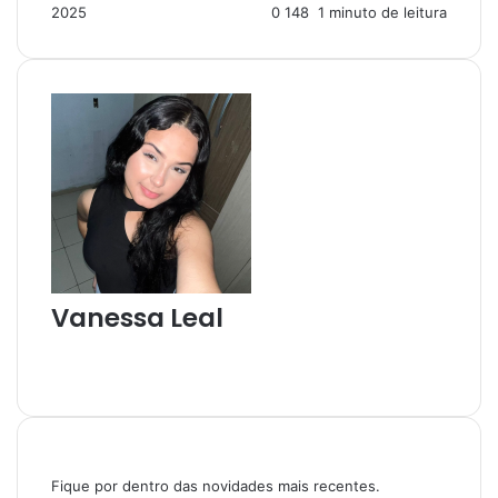
2025
0
148
1 minuto de leitura
e
-
m
a
i
l
Vanessa Leal
W
e
I
b
n
s
s
i
t
t
a
Fique por dentro das novidades mais recentes.
e
g