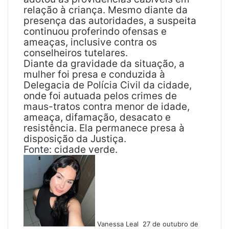
relação à criança. Mesmo diante da
presença das autoridades, a suspeita
continuou proferindo ofensas e
ameaças, inclusive contra os
conselheiros tutelares.
Diante da gravidade da situação, a
mulher foi presa e conduzida à
Delegacia de Polícia Civil da cidade,
onde foi autuada pelos crimes de
maus-tratos contra menor de idade,
ameaça, difamação, desacato e
resistência. Ela permanece presa à
disposição da Justiça.
Fonte: cidade verde.
M
a
n
d
e
u
Vanessa Leal
27 de outubro de
m