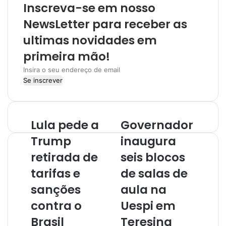
Inscreva-se em nosso
r
a
NewsLetter para receber as
m
ultimas novidades em
primeira mão!
I
n
s
i
r
Lula pede a
Governador
a
o
Trump
inaugura
s
retirada de
seis blocos
e
u
tarifas e
de salas de
e
sanções
aula na
n
d
contra o
Uespi em
e
r
Brasil
Teresina