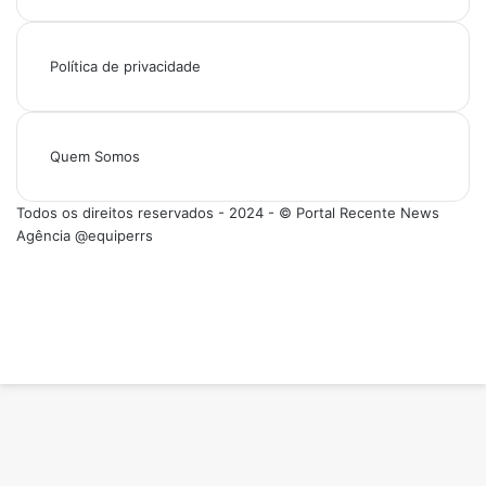
Política de privacidade
Quem Somos
Todos os direitos reservados - 2024 - © Portal Recente News
Agência @equiperrs
Facebook
X
YouTube
Instagram
Facebook
X
WhatsApp
Instagram
Telegram
Viber
Botão
Voltar
ao
topo