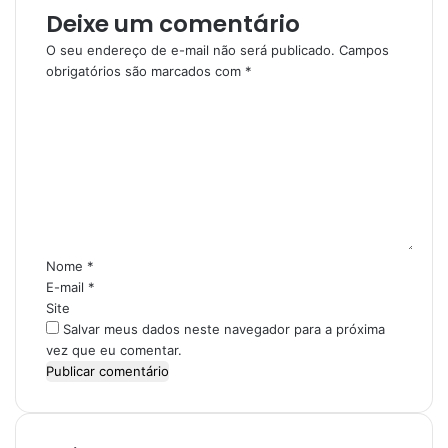
e
Deixe um comentário
ç
o
O seu endereço de e-mail não será publicado.
Campos
d
obrigatórios são marcados com
*
e
C
e
o
m
m
a
e
i
n
l
t
á
r
i
Nome
*
o
E-mail
*
*
Site
Salvar meus dados neste navegador para a próxima
vez que eu comentar.