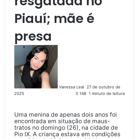
resgatada no
Piauí; mãe é
presa
M
a
n
d
e
u
Vanessa Leal
27 de outubro de
m
2025
0
148
1 minuto de leitura
e
-
m
a
Uma menina de apenas dois anos foi
i
encontrada em situação de maus-
l
tratos no domingo (26), na cidade de
Pio IX. A criança estava em condições