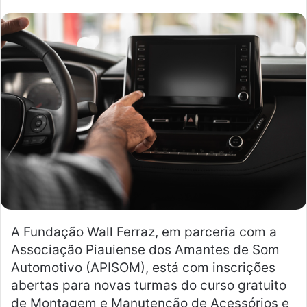
n
d
e
u
m
e
-
m
a
i
l
A Fundação Wall Ferraz, em parceria com a
Associação Piauiense dos Amantes de Som
Automotivo (APISOM), está com inscrições
abertas para novas turmas do curso gratuito
de Montagem e Manutenção de Acessórios e