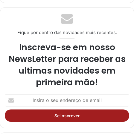
tag
ra
m
Fique por dentro das novidades mais recentes.
Inscreva-se em nosso
NewsLetter para receber as
ultimas novidades em
primeira mão!
I
n
s
i
r
a