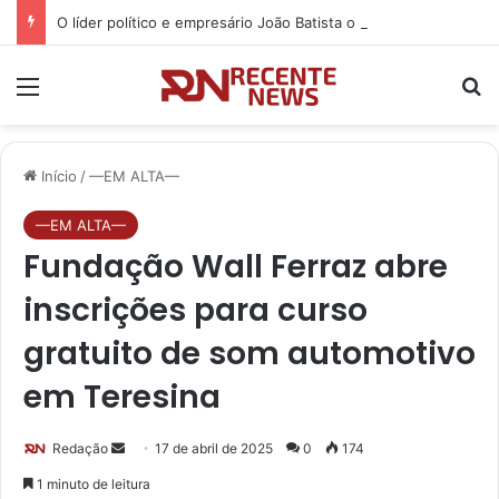
O líder político e empresário João Batista o Profeta, participa de Cavalgada ao lado de Georgiano Neto e autoridades em Betânia do Piauí
Menu
P
Início
/
—EM ALTA—
—EM ALTA—
Fundação Wall Ferraz abre
inscrições para curso
gratuito de som automotivo
em Teresina
Redação
M
17 de abril de 2025
0
174
a
1 minuto de leitura