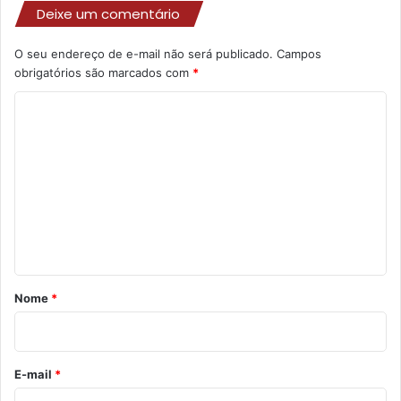
Deixe um comentário
O seu endereço de e-mail não será publicado.
Campos
obrigatórios são marcados com
*
C
o
m
e
n
t
á
r
Nome
*
i
o
*
E-mail
*