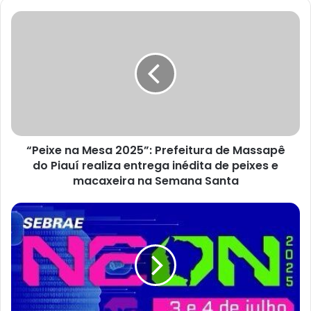
o
s
e
u
e
n
d
e
r
e
ç
“Peixe na Mesa 2025”: Prefeitura de Massapê
o
do Piauí realiza entrega inédita de peixes e
d
macaxeira na Semana Santa
e
e
m
a
i
l