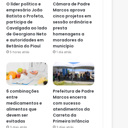
O líder político e
Câmara de Padre
empresário João
Marcos aprova
Batista o Profeta,
cinco projetos em
participa de
sessão ordinária e
Cavalgada ao lado
presta
de Georgiano Neto
homenagens a
e autoridades em
moradores do
Betânia do Piauí
município
5 horas atrás
1 dia atrás
6 combinações
Prefeitura de Padre
entre
Marcos encerra
medicamentos e
com sucesso
alimentos que
atendimentos da
devem ser
Carreta da
evitadas
Primeira Infância
3 dias atrás
3 dias atrás