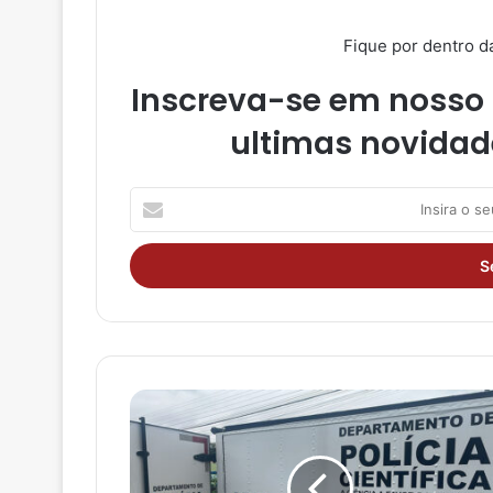
Fique por dentro d
Inscreva-se em nosso 
ultimas novidad
I
n
s
i
r
a
o
s
e
u
e
n
d