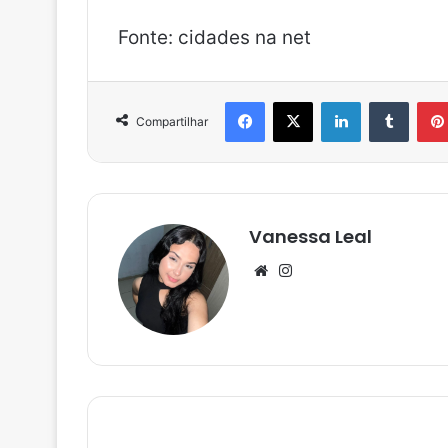
Fonte: cidades na net
Facebook
X
Linkedin
Tumblr
Compartilhar
Vanessa Leal
We
Ins
bsi
tag
te
ra
m