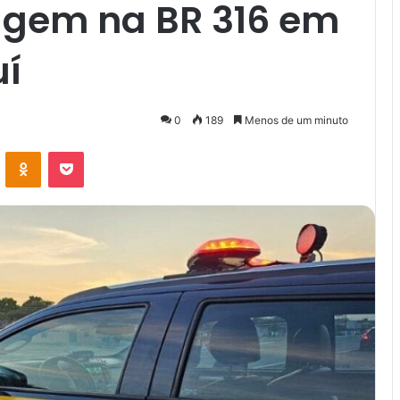
agem na BR 316 em
uí
0
189
Menos de um minuto
VK
OK
Pocket