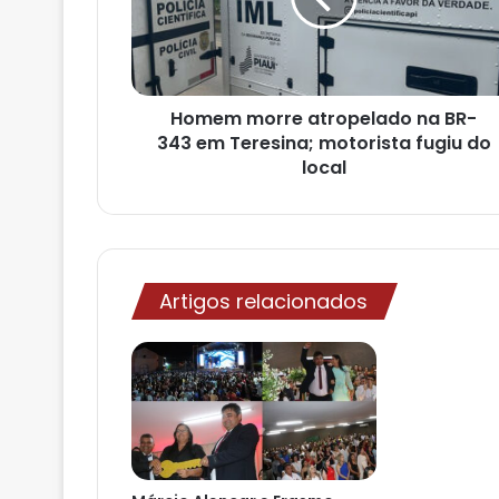
e
r
e
ç
o
Homem morre atropelado na BR-
d
343 em Teresina; motorista fugiu do
e
local
e
m
a
i
l
Artigos relacionados