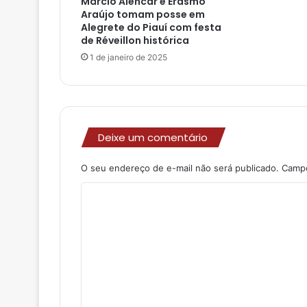
Márcio Alencar e Erasmo
Araújo tomam posse em
Alegrete do Piauí com festa
de Réveillon histórica
1 de janeiro de 2025
Deixe um comentário
O seu endereço de e-mail não será publicado.
Campo
C
o
m
e
n
t