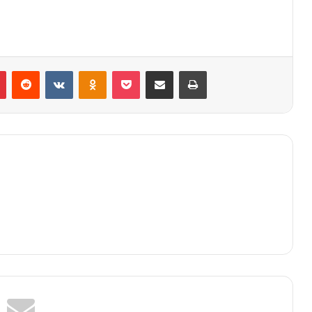
Pinterest
Reddit
VK
OK
Pocket
Compartilhar via e-mail
Imprimir