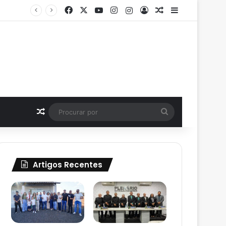
Facebook
X
YouTube
Instagram
Instagram
Entrar
Artigo aleatório
Barra Latera
O líder político e empresário João Batista o Profeta, participa de Cavalgada ao lado de Georgiano Neto e autoridades em Betânia do Piauí
Artigo aleatório
Procurar
por
Artigos Recentes