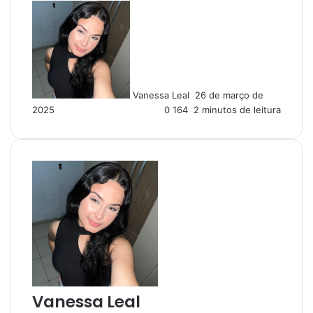
M
a
n
d
e
u
Vanessa Leal
26 de março de
m
2025
0
164
2 minutos de leitura
e
-
m
a
i
l
Vanessa Leal