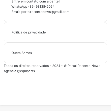
Entre em contato com a gente!
WhatsApp (89) 98138-2054
Email: portalrecentenews@gmail.com
Política de privacidade
Quem Somos
Todos os direitos reservados - 2024 - © Portal Recente News
Agência @equiperrs
Facebook
X
YouTube
Instagram
Facebook
X
WhatsApp
Instagram
Telegram
Viber
Botão
Voltar