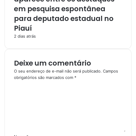
em pesquisa espontânea
para deputado estadual no
Piauí
2 dias atrás
Deixe um comentário
O seu endereço de e-mail não será publicado.
Campos
obrigatórios são marcados com
*
C
o
m
e
n
t
á
r
i