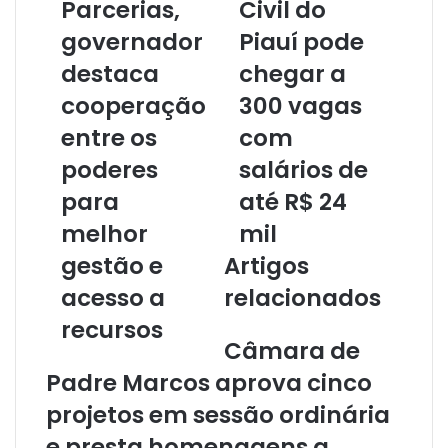
Parcerias,
Civil do
e
u
governador
Piauí pode
e
destaca
chegar a
n
d
cooperação
300 vagas
e
r
entre os
com
e
poderes
salários de
ç
o
para
até R$ 24
d
melhor
mil
e
e
gestão e
Artigos
m
acesso a
relacionados
a
i
recursos
l
Câmara de
Padre Marcos aprova cinco
projetos em sessão ordinária
e presta homenagens a