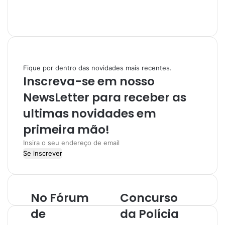
W
e
I
b
n
s
s
i
t
t
a
Fique por dentro das novidades mais recentes.
e
g
Inscreva-se em nosso
r
a
NewsLetter para receber as
m
ultimas novidades em
primeira mão!
I
n
s
i
r
No Fórum
Concurso
a
o
de
da Polícia
s