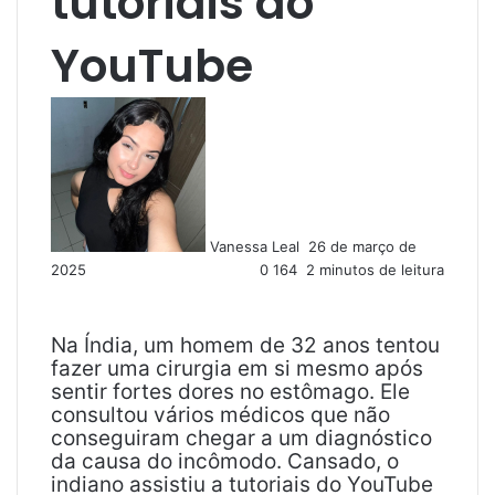
tutoriais do
YouTube
M
a
n
d
e
u
Vanessa Leal
26 de março de
m
2025
0
164
2 minutos de leitura
e
-
m
a
Na Índia, um homem de 32 anos tentou
i
fazer uma cirurgia em si mesmo após
l
sentir fortes dores no estômago. Ele
consultou vários médicos que não
conseguiram chegar a um diagnóstico
da causa do incômodo. Cansado, o
indiano assistiu a tutoriais do YouTube