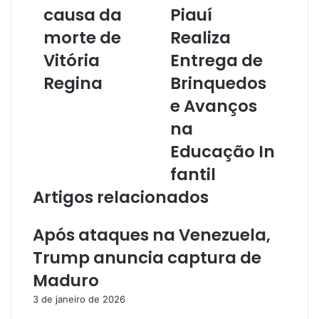
u
causa da
Piauí
e
morte de
Realiza
n
d
Vitória
Entrega de
e
r
Regina
Brinquedos
e
e Avanços
ç
o
na
d
Educação In
e
e
fantil
m
Artigos relacionados
a
i
l
Após ataques na Venezuela,
Trump anuncia captura de
Maduro
3 de janeiro de 2026