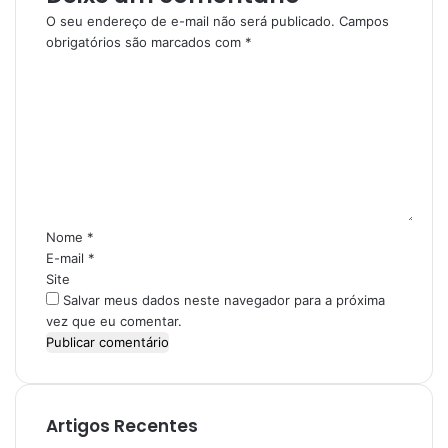
O seu endereço de e-mail não será publicado.
Campos
obrigatórios são marcados com
*
C
o
m
e
n
t
á
r
i
Nome
*
o
E-mail
*
*
Site
Salvar meus dados neste navegador para a próxima
vez que eu comentar.
Artigos Recentes