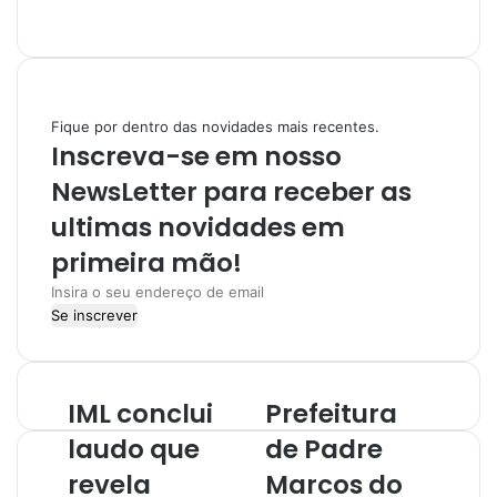
I
n
s
t
a
Fique por dentro das novidades mais recentes.
g
Inscreva-se em nosso
r
a
NewsLetter para receber as
m
ultimas novidades em
primeira mão!
I
n
s
i
r
IML conclui
Prefeitura
a
o
laudo que
de Padre
s
revela
Marcos do
e