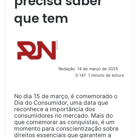
precisa saber
que tem
M
a
n
d
e
u
Redação
14 de março de 2025
m
0
147
1 minuto de leitura
e
-
m
a
No dia 15 de março, é comemorado o
i
Dia do Consumidor, uma data que
l
reconhece a importância dos
consumidores no mercado. Mais do
que comemorar as conquistas, é um
momento para conscientização sobre
direitos essenciais que garantem a