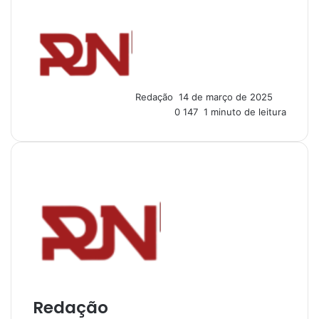
M
a
n
d
e
u
Redação
14 de março de 2025
m
0
147
1 minuto de leitura
e
-
m
a
i
l
Redação