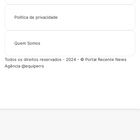
Política de privacidade
Quem Somos
Todos os direitos reservados - 2024 - © Portal Recente News
Agência @equiperrs
Facebook
X
YouTube
Instagram
Facebook
X
WhatsApp
Instagram
Telegram
Viber
Botão
Voltar
ao
topo