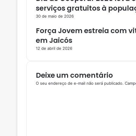
serviços gratuitos à popula
30 de maio de 2026
Força Jovem estreia com vi
em Jaicós
12 de abril de 2026
Deixe um comentário
O seu endereço de e-mail não será publicado.
Campo
C
o
m
e
n
t
á
r