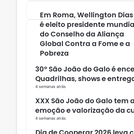
i
r
Em Roma, Wellington Dias
a
o
é eleito presidente mundia
s
do Conselho da Aliança
e
u
Global Contra a Fome e a
e
Pobreza
n
d
e
30º São João do Galo é enc
r
e
Quadrilhas, shows e entreg
ç
4 semanas atrás
o
d
XXX São João do Galo tem 
e
e
emoção e valorização da cu
m
4 semanas atrás
a
i
Dia de Cooperar 2026 leva c
l