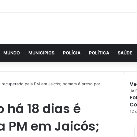
MUNDO
MUNICÍPIOS
POLÍCIA
POLÍTICA
SAÚDE
Ve
 é recuperado pela PM em Jaicós; homem é preso por
F
JAI
Fo
e
 há 18 dias é
Co
c
h
12 
a
a PM em Jaicós;
r