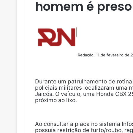
homem é preso 
M
a
n
d
e
u
Redação
11 de fevereiro de 
m
F
X
L
T
P
R
V
O
P
e
a
i
u
i
e
K
K
o
-
c
n
m
n
d
c
m
e
k
b
t
d
k
a
Durante um patrulhamento de rotina 
b
e
l
e
i
e
i
policiais militares localizaram uma 
o
d
r
r
t
t
l
Jaicós. O veículo, uma Honda CBX 25
o
i
e
próximo ao lixo.
k
n
s
t
Ao consultar a placa no sistema Inf
possuía restrição de furto/roubo, r