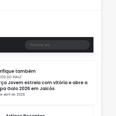
Facebook
X
YouTube
Instagram
Entrar
Artigo aleatório
Barra Lateral
Instagram
Artigo aleatório
Procurar
por
rifique também
CÓS DO PIAUÍ
rça Jovem estreia com vitória e abre a
pa Galo 2026 em Jaicós
de abril de 2026
Artigos Recentes