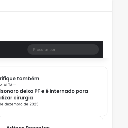
Facebook
X
YouTube
Instagram
Entrar
Artigo aleatório
Barra Lateral
Instagram
Artigo aleatório
Procurar
por
rifique também
M ALTA—
lsonaro deixa PF e é internado para
alizar cirurgia
de dezembro de 2025
Artigos Recentes