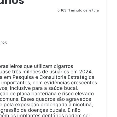
ários
0
163
1 minuto de leitura
2025
rasileiros que utilizam cigarros
quase três milhões de usuários em 2024,
ia em Pesquisa e Consultoria Estratégica
as importantes, com evidências crescentes
vos, inclusive para a saúde bucal.
ão de placa bacteriana e risco elevado
s comuns. Esses quadros são agravados
e pela exposição prolongada à nicotina,
ogressão de doenças bucais. E não
bém os implantes dentários podem ser