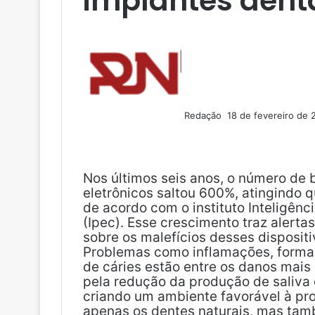
implantes dent
M
a
n
d
e
u
Redação
18 de fevereiro de 
m
F
X
L
T
P
R
V
O
P
e
a
i
u
i
e
K
K
o
-
c
n
m
n
d
c
m
e
k
b
t
d
k
a
Nos últimos seis anos, o número de b
b
e
l
e
i
e
i
eletrônicos saltou 600%, atingindo 
o
d
r
r
t
t
l
de acordo com o instituto Inteligênc
o
i
e
(Ipec). Esse crescimento traz alert
k
n
s
sobre os malefícios desses dispositi
t
Problemas como inflamações, formaç
de cáries estão entre os danos mai
pela redução da produção de saliva 
criando um ambiente favorável à pr
apenas os dentes naturais, mas tam