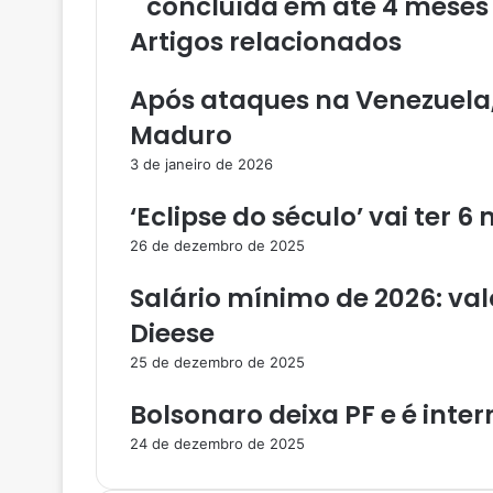
concluída em até 4 meses
u
Artigos relacionados
e
n
Após ataques na Venezuela
d
e
Maduro
r
e
3 de janeiro de 2026
ç
o
‘Eclipse do século’ vai ter 
d
26 de dezembro de 2025
e
e
Salário mínimo de 2026: valor
m
a
Dieese
i
25 de dezembro de 2025
l
Bolsonaro deixa PF e é inter
24 de dezembro de 2025