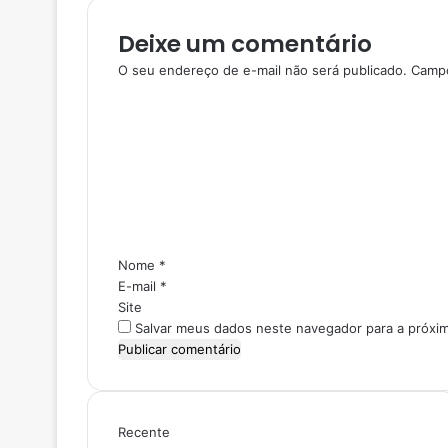
Deixe um comentário
O seu endereço de e-mail não será publicado.
Campo
C
o
m
e
n
t
á
r
i
Nome
*
o
E-mail
*
*
Site
Salvar meus dados neste navegador para a próxi
Recente