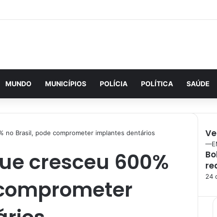
MUNDO
MUNICÍPIOS
POLÍCIA
POLÍTICA
SAÚDE
Ve
 no Brasil, pode comprometer implantes dentários
F
—E
que cresceu 600%
Bo
e
re
c
h
24 
e comprometer
a
r