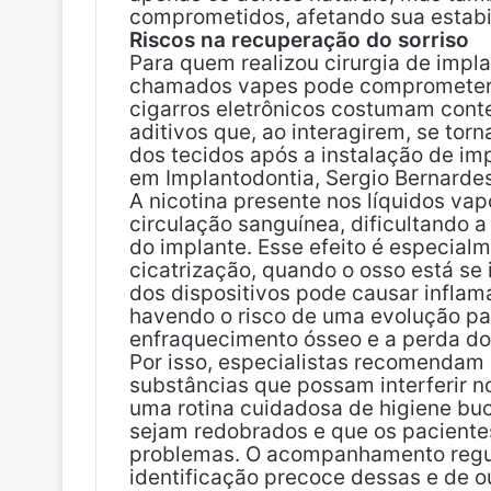
comprometidos, afetando sua estabil
Riscos na recuperação do sorriso
Para quem realizou cirurgia de impl
chamados vapes pode comprometer a
cigarros eletrônicos costumam cont
aditivos que, ao interagirem, se torn
dos tecidos após a instalação de imp
em Implantodontia, Sergio Bernardes
A nicotina presente nos líquidos va
circulação sanguínea, dificultando a
do implante. Esse efeito é especialm
cicatrização, quando o osso está se 
dos dispositivos pode causar inflam
havendo o risco de uma evolução pa
enfraquecimento ósseo e a perda do
Por isso, especialistas recomendam
substâncias que possam interferir 
uma rotina cuidadosa de higiene buca
sejam redobrados e que os paciente
problemas. O acompanhamento regul
identificação precoce dessas e de o