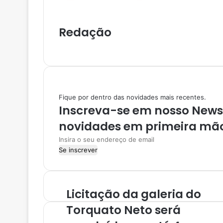
r
v
Redação
i
a
I
e
n
-
s
m
t
a
a
i
Fique por dentro das novidades mais recentes.
g
l
Inscreva-se em nosso NewsL
r
a
novidades em primeira mã
m
I
n
s
i
r
Licitação da galeria do
a
o
Torquato Neto será
s
e