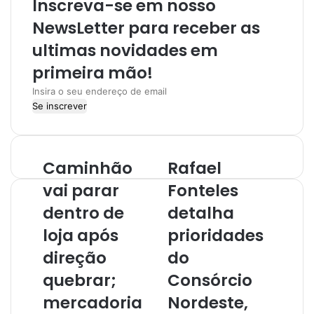
Inscreva-se em nosso
r
a
NewsLetter para receber as
m
ultimas novidades em
primeira mão!
I
n
s
i
r
Caminhão
Rafael
a
o
vai parar
Fonteles
s
dentro de
detalha
e
u
loja após
prioridades
e
direção
do
n
d
quebrar;
Consórcio
e
r
mercadoria
Nordeste,
e