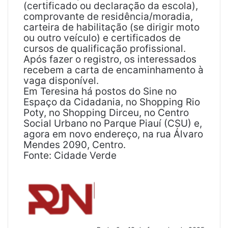
(certificado ou declaração da escola),
comprovante de residência/moradia,
carteira de habilitação (se dirigir moto
ou outro veículo) e certificados de
cursos de qualificação profissional.
Após fazer o registro, os interessados
recebem a carta de encaminhamento à
vaga disponível.
Em Teresina há postos do Sine no
Espaço da Cidadania, no Shopping Rio
Poty, no Shopping Dirceu, no Centro
Social Urbano no Parque Piauí (CSU) e,
agora em novo endereço, na rua Álvaro
Mendes 2090, Centro.
Fonte: Cidade Verde
M
a
n
d
e
u