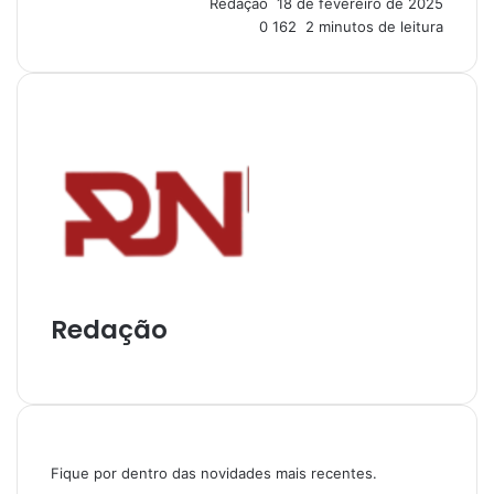
Redação
18 de fevereiro de 2025
m
0
162
2 minutos de leitura
e
-
m
a
i
l
Redação
I
n
s
t
a
Fique por dentro das novidades mais recentes.
g