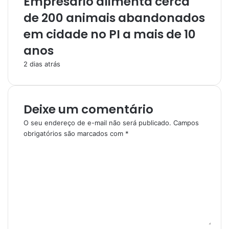
Empresário alimenta cerca
de 200 animais abandonados
em cidade no PI a mais de 10
anos
2 dias atrás
Deixe um comentário
O seu endereço de e-mail não será publicado.
Campos
obrigatórios são marcados com
*
C
o
m
e
n
t
á
r