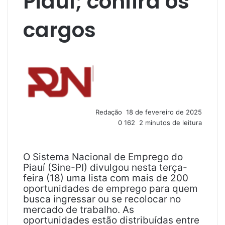
Piauí; confira os
cargos
M
a
n
d
e
u
Redação
18 de fevereiro de 2025
m
0
162
2 minutos de leitura
e
-
m
a
O Sistema Nacional de Emprego do
i
Piauí (Sine-PI) divulgou nesta terça-
l
feira (18) uma lista com mais de 200
oportunidades de emprego para quem
busca ingressar ou se recolocar no
mercado de trabalho. As
oportunidades estão distribuídas entre