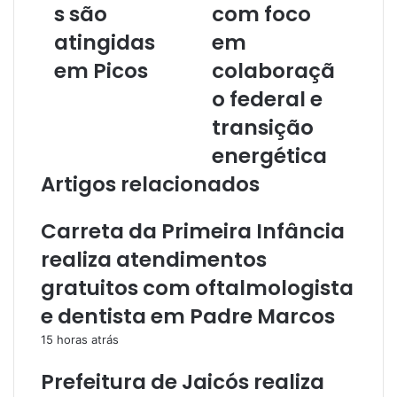
s são
com foco
ç
o
atingidas
em
d
em Picos
colaboraçã
e
e
o federal e
m
transição
a
i
energética
l
Artigos relacionados
Carreta da Primeira Infância
realiza atendimentos
gratuitos com oftalmologista
e dentista em Padre Marcos
15 horas atrás
Prefeitura de Jaicós realiza