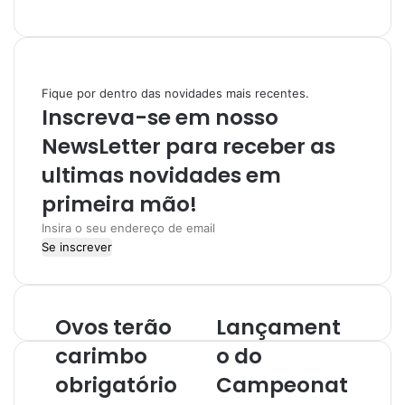
n
s
t
a
Fique por dentro das novidades mais recentes.
g
Inscreva-se em nosso
r
a
NewsLetter para receber as
m
ultimas novidades em
primeira mão!
I
n
s
i
r
Ovos terão
Lançament
a
o
carimbo
o do
s
obrigatório
Campeonat
e
u