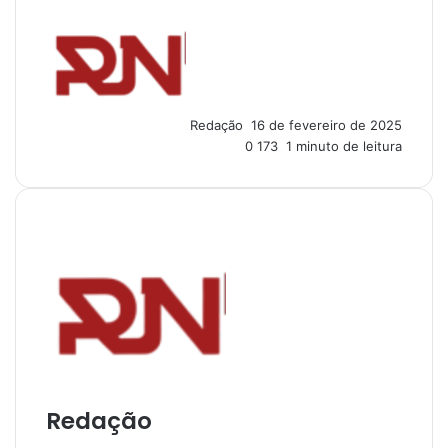
M
a
n
d
e
u
Redação
16 de fevereiro de 2025
m
0
173
1 minuto de leitura
e
-
m
a
i
l
Redação
I