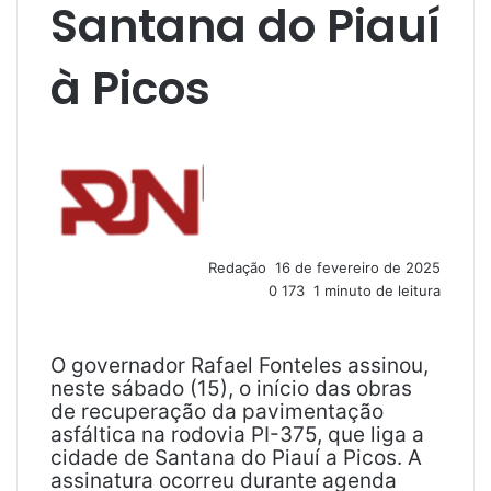
Santana do Piauí
à Picos
M
a
n
d
e
u
Redação
16 de fevereiro de 2025
m
0
173
1 minuto de leitura
e
-
m
a
O governador Rafael Fonteles assinou,
i
neste sábado (15), o início das obras
l
de recuperação da pavimentação
asfáltica na rodovia PI-375, que liga a
cidade de Santana do Piauí a Picos. A
assinatura ocorreu durante agenda