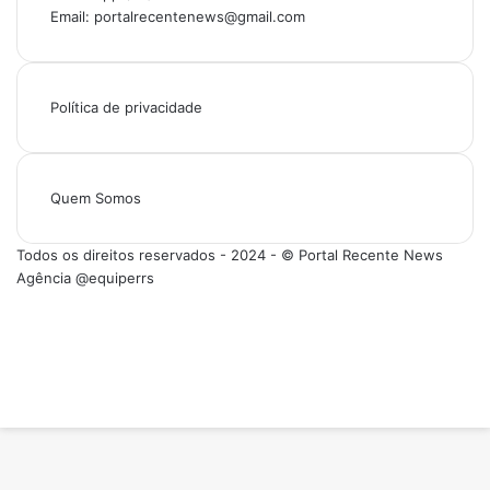
Email: portalrecentenews@gmail.com
Política de privacidade
Quem Somos
Todos os direitos reservados - 2024 - © Portal Recente News
Agência @equiperrs
Facebook
X
YouTube
Instagram
Facebook
X
WhatsApp
Instagram
Telegram
Viber
Botão
Voltar
ao
topo