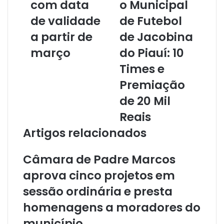
com data
o Municipal
e
de validade
de Futebol
n
d
a partir de
de Jacobina
e
r
março
do Piauí: 10
e
Times e
ç
o
Premiação
d
de 20 Mil
e
e
Reais
m
Artigos relacionados
a
i
l
Câmara de Padre Marcos
aprova cinco projetos em
sessão ordinária e presta
homenagens a moradores do
município