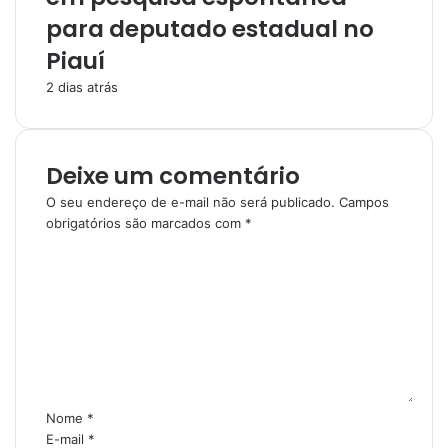
para deputado estadual no
Piauí
2 dias atrás
Deixe um comentário
O seu endereço de e-mail não será publicado.
Campos
obrigatórios são marcados com
*
C
o
m
e
n
t
á
r
i
Nome
*
o
E-mail
*