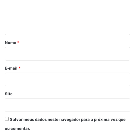
e
n
t
á
r
Nome
*
i
o
*
E-mail
*
Site
Salvar meus dados neste navegador para a próxima vez que
eu comentar.