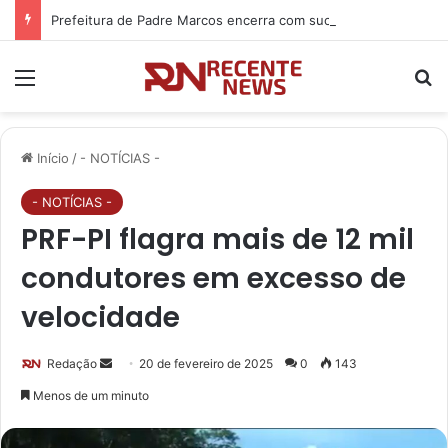
Prefeitura de Padre Marcos encerra com sucesso atendimentos da Carreta da Primeira Infância
Menu
P
Início
/
- NOTÍCIAS -
- NOTÍCIAS -
PRF-PI flagra mais de 12 mil
condutores em excesso de
velocidade
Redação
M
20 de fevereiro de 2025
0
143
a
Menos de um minuto
n
d