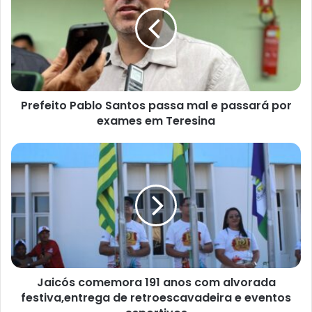
u
e
n
d
e
r
e
ç
Prefeito Pablo Santos passa mal e passará por
o
exames em Teresina
d
e
e
m
a
i
l
Jaicós comemora 191 anos com alvorada
festiva,entrega de retroescavadeira e eventos