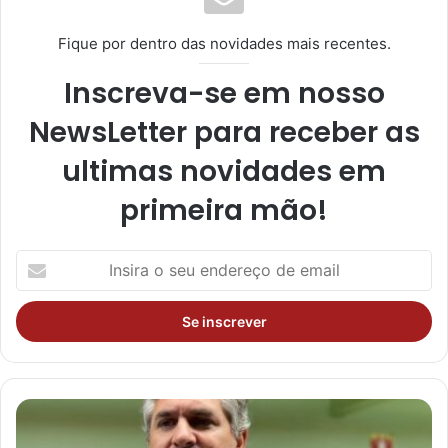
Fique por dentro das novidades mais recentes.
Inscreva-se em nosso
NewsLetter para receber as
ultimas novidades em
primeira mão!
I
n
s
i
r
a
o
s
e