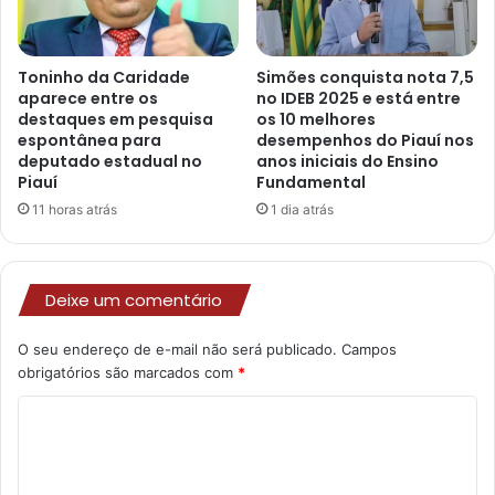
Toninho da Caridade
Simões conquista nota 7,5
aparece entre os
no IDEB 2025 e está entre
destaques em pesquisa
os 10 melhores
espontânea para
desempenhos do Piauí nos
deputado estadual no
anos iniciais do Ensino
Piauí
Fundamental
11 horas atrás
1 dia atrás
Deixe um comentário
O seu endereço de e-mail não será publicado.
Campos
obrigatórios são marcados com
*
C
o
m