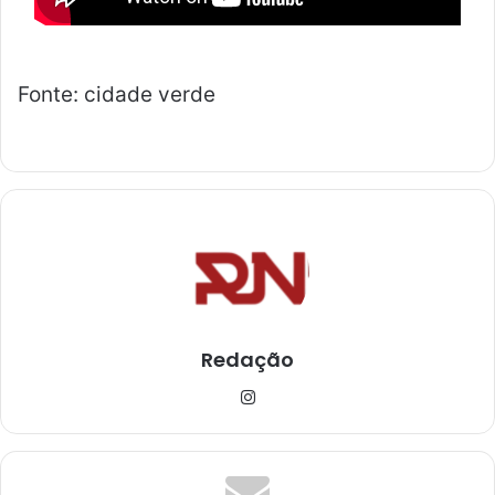
Fonte: cidade verde
Redação
Ins
tag
ra
m