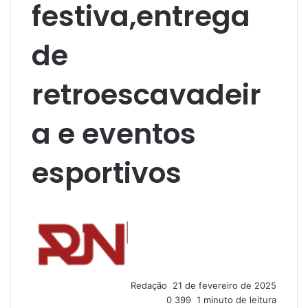
festiva,entrega
de
retroescavadeir
a e eventos
esportivos
M
a
n
d
e
u
Redação
21 de fevereiro de 2025
m
0
399
1 minuto de leitura
e