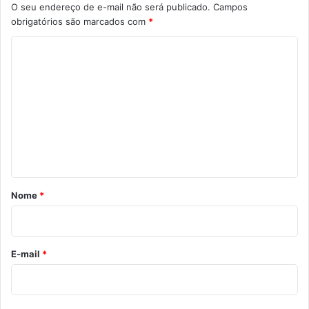
O seu endereço de e-mail não será publicado.
Campos
obrigatórios são marcados com
*
C
o
m
e
n
t
á
r
Nome
*
i
o
*
E-mail
*