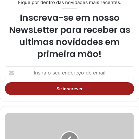
Fique por dentro das novidades mais recentes.
Inscreva-se em nosso
NewsLetter para receber as
ultimas novidades em
primeira mão!
I
n
s
i
r
a
o
s
e
u
e