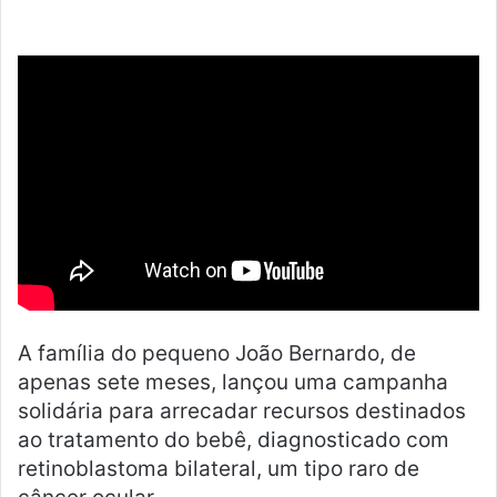
n
d
e
u
m
e
-
m
a
i
l
A família do pequeno João Bernardo, de
apenas sete meses, lançou uma campanha
solidária para arrecadar recursos destinados
ao tratamento do bebê, diagnosticado com
retinoblastoma bilateral, um tipo raro de