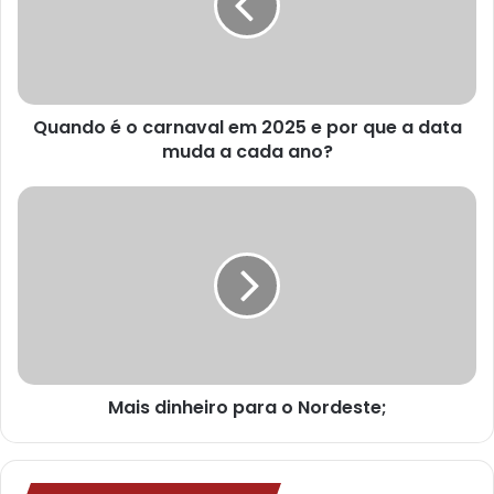
n
d
e
r
e
ç
Quando é o carnaval em 2025 e por que a data
o
muda a cada ano?
d
e
e
m
a
i
l
Mais dinheiro para o Nordeste;