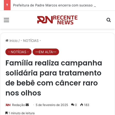
Prefeitura de Padre Marcos encerra com sucesso atendimentos da Carreta da Primeira Infância
Menu
P
Início
/
- NOTÍCIAS -
- NOTÍCIAS -
—EM ALTA—
Família realiza campanha
solidária para tratamento
de bebê com câncer raro
nos olhos
Redação
M
5 de fevereiro de 2025
0
183
a
1 minuto de leitura