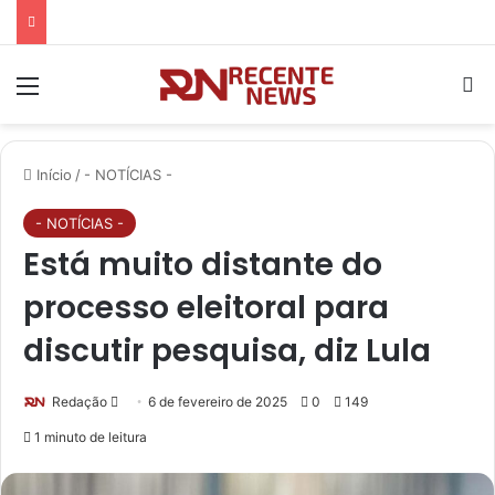
Menu
P
Início
/
- NOTÍCIAS -
- NOTÍCIAS -
Está muito distante do
processo eleitoral para
discutir pesquisa, diz Lula
Redação
M
6 de fevereiro de 2025
0
149
a
1 minuto de leitura
n
d