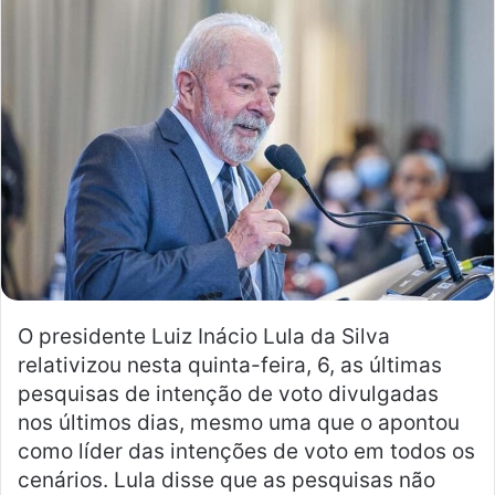
e
u
m
e
-
m
a
i
l
O presidente Luiz Inácio Lula da Silva
relativizou nesta quinta-feira, 6, as últimas
pesquisas de intenção de voto divulgadas
nos últimos dias, mesmo uma que o apontou
como líder das intenções de voto em todos os
cenários. Lula disse que as pesquisas não