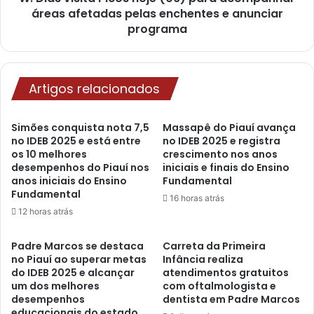
áreas afetadas pelas enchentes e anunciar
programa
Artigos relacionados
Simões conquista nota 7,5
Massapê do Piauí avança
no IDEB 2025 e está entre
no IDEB 2025 e registra
os 10 melhores
crescimento nos anos
desempenhos do Piauí nos
iniciais e finais do Ensino
anos iniciais do Ensino
Fundamental
Fundamental
16 horas atrás
12 horas atrás
Padre Marcos se destaca
Carreta da Primeira
no Piauí ao superar metas
Infância realiza
do IDEB 2025 e alcançar
atendimentos gratuitos
um dos melhores
com oftalmologista e
desempenhos
dentista em Padre Marcos
educacionais do estado