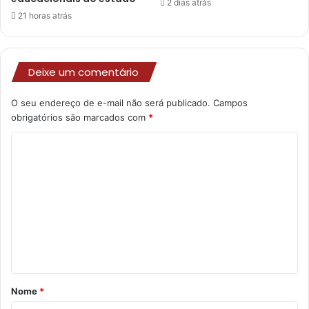
2 dias atrás
21 horas atrás
Deixe um comentário
O seu endereço de e-mail não será publicado.
Campos
obrigatórios são marcados com
*
C
o
m
e
n
t
á
r
Nome
*
i