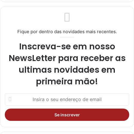
ra
m
Fique por dentro das novidades mais recentes.
Inscreva-se em nosso
NewsLetter para receber as
ultimas novidades em
primeira mão!
I
n
s
i
r
a
o