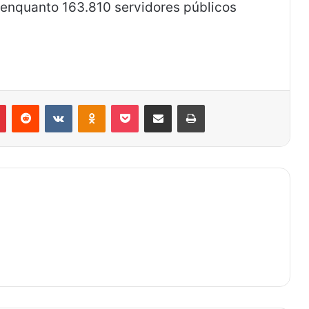
 enquanto 163.810 servidores públicos
Pinterest
Reddit
VK
OK
Pocket
Compartilhar via e-mail
Imprimir