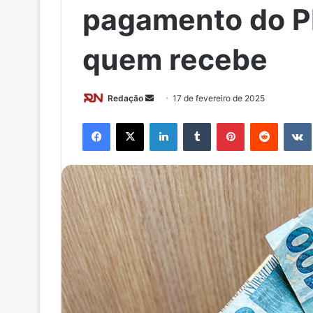
pagamento do PI
quem recebe
Redação
M
17 de fevereiro de 2025
a
Facebook
X
Linkedin
Tumblr
Pinterest
Reddit
n
d
e
u
m
e
-
m
a
i
l