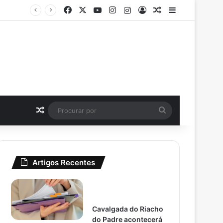
Facebook
X
YouTube
Instagram
Instagram
Entrar
Artigo aleatório
Barra Latera
Secretaria de Educação de Padre Marcos realiza formações sobre Educação Ambiental para professores da rede municipal
Artigo aleatório
Procurar
por
Artigos Recentes
Cavalgada do Riacho
do Padre acontecerá