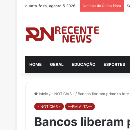
quarta-feira, agosto 5 2026
Notícias de Última Hora
HOME
GERAL
EDUCAÇÃO
ESPORTES
Início
/
- NOTÍCIAS -
/
Bancos liberam primeiro lot
- NOTÍCIAS -
—EM ALTA—
Bancos liberam p