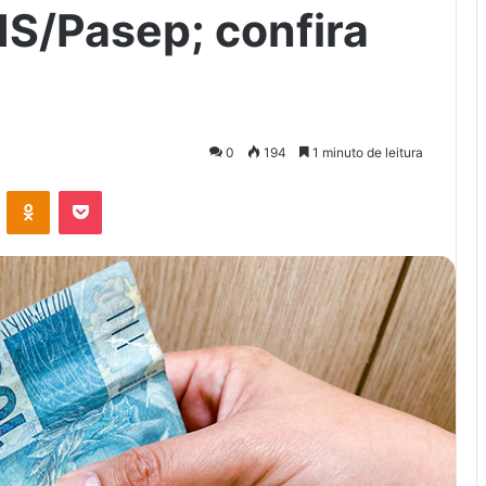
S/Pasep; confira
0
194
1 minuto de leitura
VK
OK
Pocket