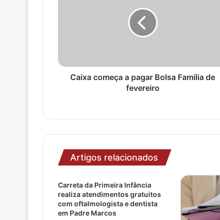
n
d
e
r
e
ç
o
Caixa começa a pagar Bolsa Família de
d
fevereiro
e
e
m
a
i
l
Artigos relacionados
Carreta da Primeira Infância
realiza atendimentos gratuitos
com oftalmologista e dentista
em Padre Marcos