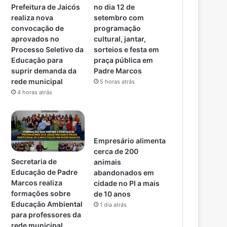
Prefeitura de Jaicós
no dia 12 de
realiza nova
setembro com
convocação de
programação
aprovados no
cultural, jantar,
Processo Seletivo da
sorteios e festa em
Educação para
praça pública em
suprir demanda da
Padre Marcos
rede municipal
5 horas atrás
4 horas atrás
Empresário alimenta
cerca de 200
Secretaria de
animais
Educação de Padre
abandonados em
Marcos realiza
cidade no PI a mais
formações sobre
de 10 anos
Educação Ambiental
1 dia atrás
para professores da
rede municipal