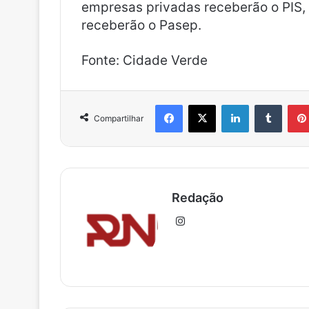
empresas privadas receberão o PIS,
receberão o Pasep.
Fonte: Cidade Verde
Facebook
X
Linkedin
Tumblr
Compartilhar
Redação
Ins
tag
ra
m