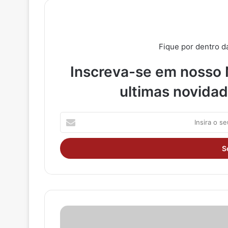
Fique por dentro d
Inscreva-se em nosso 
ultimas novida
I
n
s
i
r
a
o
s
e
u
e