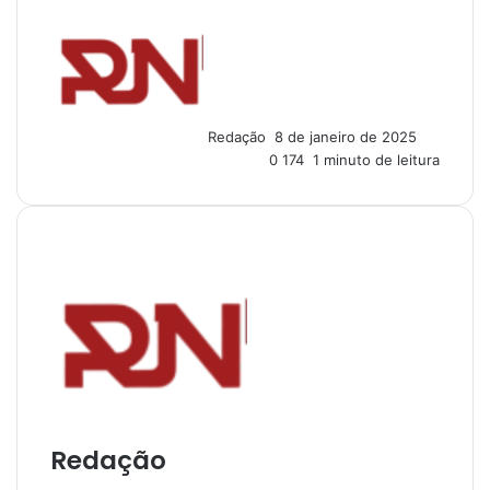
M
a
n
d
e
u
Redação
8 de janeiro de 2025
m
0
174
1 minuto de leitura
e
-
m
a
i
l
Redação
I