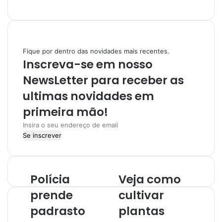
n
s
t
a
Fique por dentro das novidades mais recentes.
g
Inscreva-se em nosso
r
a
NewsLetter para receber as
m
ultimas novidades em
primeira mão!
I
n
s
i
r
Polícia
Veja como
a
o
prende
cultivar
s
padrasto
plantas
e
u