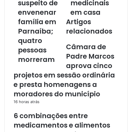
suspeito de
medicinais
e
envenenar
em casa
n
d
família em
Artigos
e
r
Parnaíba;
relacionados
e
quatro
ç
Câmara de
o
pessoas
d
Padre Marcos
morreram
e
aprova cinco
e
m
projetos em sessão ordinária
a
e presta homenagens a
i
l
moradores do município
16 horas atrás
6 combinações entre
medicamentos e alimentos