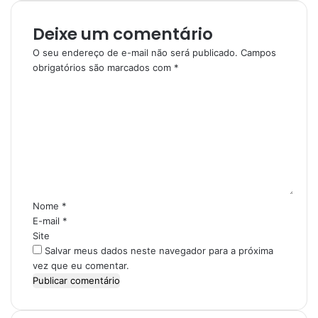
Deixe um comentário
O seu endereço de e-mail não será publicado.
Campos
obrigatórios são marcados com
*
C
o
m
e
n
t
á
r
i
Nome
*
o
E-mail
*
*
Site
Salvar meus dados neste navegador para a próxima
vez que eu comentar.