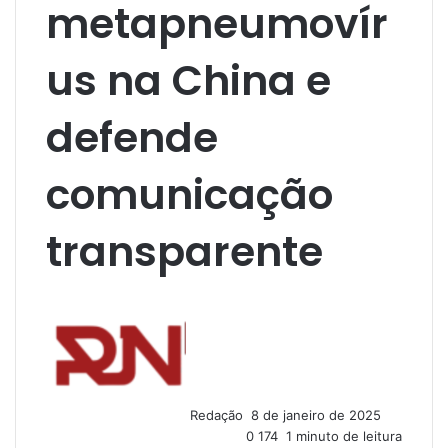
metapneumovír
us na China e
defende
comunicação
transparente
M
a
n
d
e
u
Redação
8 de janeiro de 2025
m
0
174
1 minuto de leitura
e