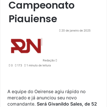
Campeonato
Piauiense
M
20 de janeiro de 2025
a
n
d
e
u
Redação
m
0
173
1 minuto de leitura
e
-
m
a
i
A equipe do Oeirense agiu rápido no
l
mercado e já anunciou seu novo
comandante.
Será Givanildo Sales, de 52