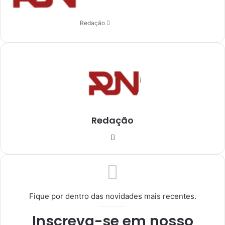
e
u
Redação
m
e
-
m
a
i
l
Redação
Ins
tag
ra
m
Fique por dentro das novidades mais recentes.
Inscreva-se em nosso