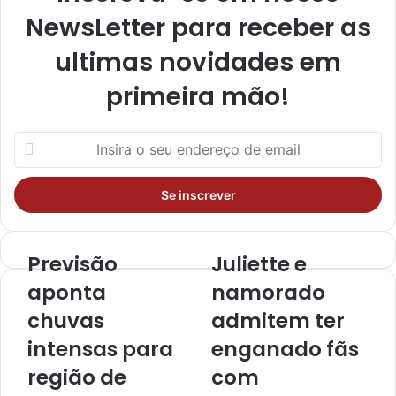
NewsLetter para receber as
ultimas novidades em
primeira mão!
I
n
s
i
r
a
o
Previsão
Juliette e
s
aponta
namorado
e
u
chuvas
admitem ter
e
intensas para
enganado fãs
n
d
região de
com
e