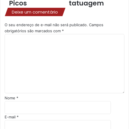
Picos
tatuagem
r
e
Deixe um comentário
ç
o
O seu endereço de e-mail não será publicado.
Campos
d
obrigatórios são marcados com
*
e
C
e
o
m
m
a
e
i
n
l
t
á
r
i
o
*
Nome
*
E-mail
*