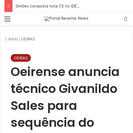
Simões conquista nota 7,5 no IDEB 2025 e está entre os 10 melhores desempenhos do Piauí nos anos iniciais do Ensino Fundamental
Menu
P
Início
/
OEIRAS
OEIRAS
Oeirense anuncia
técnico Givanildo
Sales para
sequência do