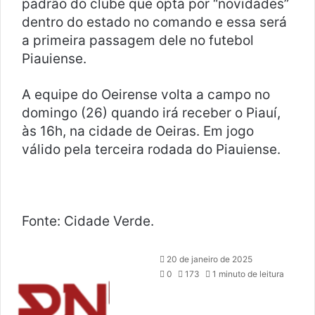
padrão do clube que opta por “novidades”
dentro do estado no comando e essa será
a primeira passagem dele no futebol
Piauiense.
A equipe do Oeirense volta a campo no
domingo (26) quando irá receber o Piauí,
às 16h, na cidade de Oeiras. Em jogo
válido pela terceira rodada do Piauiense.
Fonte: Cidade Verde.
M
20 de janeiro de 2025
a
0
173
1 minuto de leitura
n
d