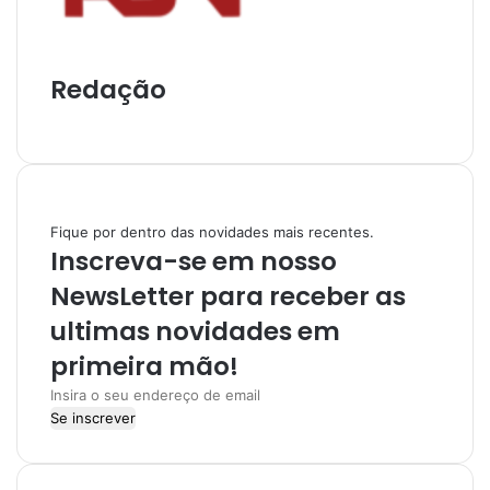
Redação
I
n
s
t
a
Fique por dentro das novidades mais recentes.
g
Inscreva-se em nosso
r
a
NewsLetter para receber as
m
ultimas novidades em
primeira mão!
I
n
s
i
r