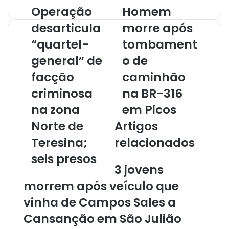
Operação
Homem
a
o
desarticula
morre após
s
“quartel-
tombament
e
u
general” de
o de
e
facção
caminhão
n
d
criminosa
na BR-316
e
r
na zona
em Picos
e
Norte de
Artigos
ç
o
Teresina;
relacionados
d
seis presos
e
3 jovens
e
m
morrem após veículo que
a
vinha de Campos Sales a
i
l
Cansanção em São Julião