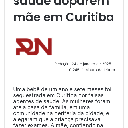
saúde doparem
mãe em Curitiba
M
a
n
d
e
u
Redação
24 de janeiro de 2025
m
0
245
1 minuto de leitura
e
-
m
a
Uma bebê de um ano e sete meses foi
i
sequestrada em Curitiba por falsas
l
agentes de saúde. As mulheres foram
até a casa da família, em uma
comunidade na periferia da cidade, e
alegaram que a criança precisava
fazer exames. A mãe, confiando na