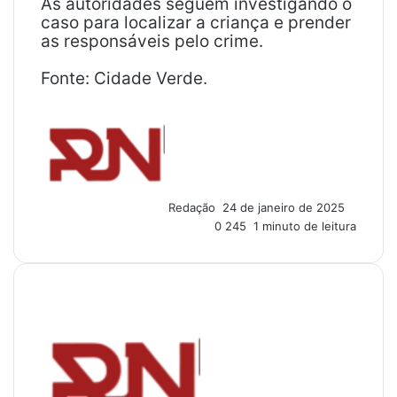
As autoridades seguem investigando o
caso para localizar a criança e prender
as responsáveis pelo crime.
Fonte: Cidade Verde.
M
a
n
d
e
u
Redação
24 de janeiro de 2025
m
0
245
1 minuto de leitura
e
-
m
a
i
l