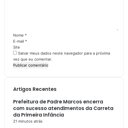
e
n
t
á
r
i
Nome
*
o
E-mail
*
*
Site
Salvar meus dados neste navegador para a próxima
vez que eu comentar.
Artigos Recentes
Prefeitura de Padre Marcos encerra
com sucesso atendimentos da Carreta
da Primeira Infância
21 minutos atrás